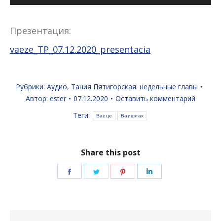
Презентация:
vaeze_TP_07.12.2020_presentacia
Рубрики:
Аудио
,
Тания Пятигорская: недельные главы
Автор:
ester
07.12.2020
Оставить комментарий
Теги:
Ваеце
Ваишлах
Share this post
Поделиться
Поделиться
Поделиться
Поделиться
в
в
в
в
Facebook
Twitter
Pinterest
LinkedIn