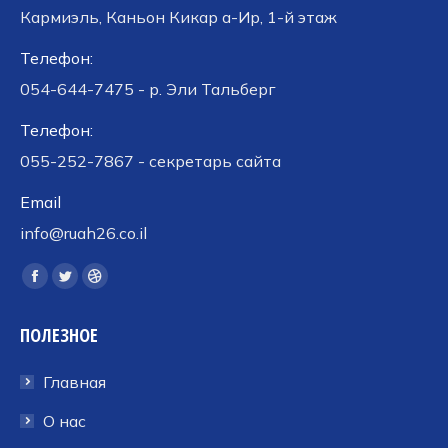
Кармиэль, Каньон Кикар а-Ир, 1-й этаж
Телефон:
054-644-7475 - р. Эли Тальберг
Телефон:
055-252-7867 - секретарь сайта
Email
info@ruah26.co.il
Ищите нас:
Страница
Страница
Страница
Facebook
Twitter
Dribbble
ПОЛЕЗНОЕ
открывается
открывается
открывается
в
в
в
Главная
новом
новом
новом
окне
окне
окне
О нас