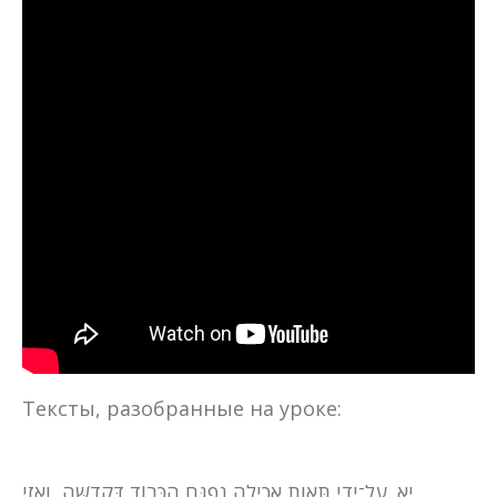
Тексты, разобранные на уроке:
יא. עַל־יְדֵי תַּאֲוַת אֲכִילָה נִפְגָּם הַכָּבוֹד דִּקְדֻשָּׁה, וַאֲזַי