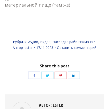
материальной пище (там же)
Рубрики:
Аудио
,
Видео
,
Наследие раби Нахмана
Автор:
ester
17.11.2023
Оставить комментарий
Share this post
Поделиться
Поделиться
Поделиться
Поделиться
в
в
в
в
Facebook
Twitter
Pinterest
LinkedIn
АВТОР:
ESTER