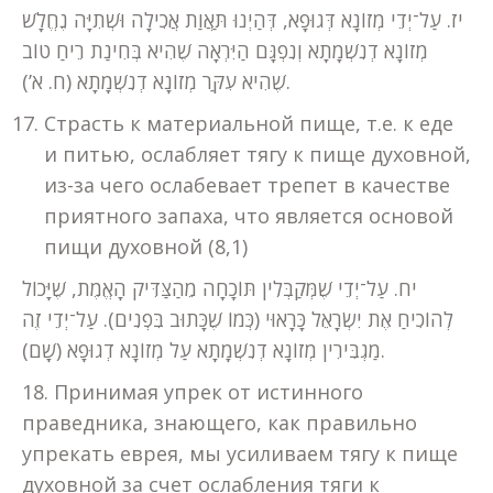
יז. עַל־יְדֵי מְזוֹנָא דְּגוּפָא, דְּהַיְנוּ תַּאֲוַת אֲכִילָה וּשְׁתִיָּה נֶחֱלָשׁ
מְזוֹנָא דְנִשְׁמָתָא וְנִפְגָּם הַיִּרְאָה שֶׁהִיא בְּחִינַת רֵיחַ טוֹב
שֶׁהִיא עִקַּר מְזוֹנָא דְנִשְׁמָתָא (ח. א’).
Страсть к материальной пище, т.е. к еде
и питью, ослабляет тягу к пище духовной,
из-за чего ослабевает трепет в качестве
приятного запаха, что является основой
пищи духовной (8,1)
יח. עַל־יְדֵי שֶׁמְּקַבְּלִין תּוֹכָחָה מֵהַצַּדִּיק הָאֱמֶת, שֶׁיָּכוֹל
לְהוֹכִיחַ אֶת יִשְׂרָאֵל כָּרָאוּי (כְּמוֹ שֶׁכָּתוּב בִּפְנִים). עַל־יְדֵי זֶה
מַגְבִּירִין מְזוֹנָא דְנִשְׁמָתָא עַל מְזוֹנָא דְגוּפָא (שָׁם).
18. Принимая упрек от истинного
праведника, знающего, как правильно
упрекать еврея, мы усиливаем тягу к пище
духовной за счет ослабления тяги к