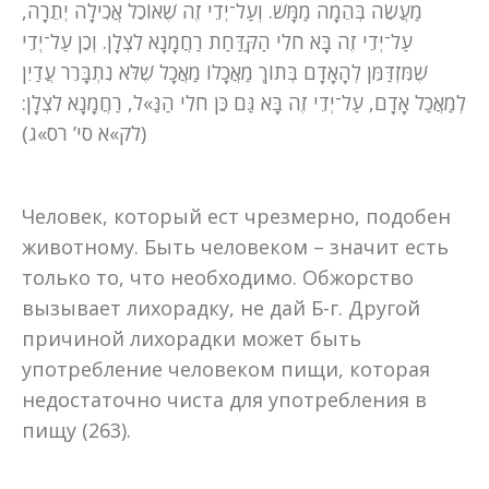
מַעֲשֵׂה בְּהֵמָה מַמָּשׁ. וְעַל־יְדֵי זֶה שֶׁאוֹכֵל אֲכִילָה יְתֵרָה,
עַל־יְדֵי זֶה בָּא חֹלִי הַקַּדַּחַת רַחֲמָנָא לִצְלָן. וְכֵן עַל־יְדֵי
שֶׁמִּזְדַּמֵּן לְהָאָדָם בְּתוֹךְ מַאֲכָלוֹ מַאֲכָל שֶׁלֹּא נִתְבָּרֵר עֲדַיִן
לְמַאֲכַל אָדָם, עַל־יְדֵי זֶה בָּא גַּם כֵּן חֹלִי הַנַּ»ל, רַחֲמָנָא לִצְלָן:
(לק»א סי’ רס»ג)
Человек, который ест чрезмерно, подобен
животному. Быть человеком – значит есть
только то, что необходимо. Обжорство
вызывает лихорадку, не дай Б-г. Другой
причиной лихорадки может быть
употребление человеком пищи, которая
недостаточно чиста для употребления в
пищу (263).