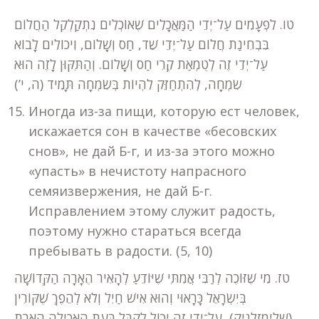
טו. לִפְעָמִים עַל־יְדֵי הַמַּאֲכָלִים שֶׁאוֹכְלִים נִתְקַלְקֵל הַחֲלוֹם
בִּבְחִינַת חֲלוֹם עַל־יְדֵי שֵׁד, חַס וְשָׁלוֹם, וִיכוֹלִים לָבוֹא
עַל־יְדֵי זֶה לְטֻמְאַת קֶרִי חַס וְשָׁלוֹם. וְהַתִּקּוּן לָזֶה הוּא
שִׂמְחָה, לְהִתְחַזֵּק לִהְיוֹת בְּשִׂמְחָה תָּמִיד (ה, י’)
Иногда из-за пищи, которую ест человек,
искажается сон в качестве «бесовских
снов», не дай Б-г, и из-за этого можно
«упасть» в нечистоту напрасного
семяизвержения, не дай Б-г.
Исправлением этому служит радость,
поэтому нужно стараться всегда
пребывать в радости. (5, 10)
טז. מִי שֶׁזּוֹכֶה לְרַבִּי אֲמִתִּי שֶׁיּוֹדֵעַ לְהָאִיר הֶאָרָה הַקְּדוֹשָׁה
בְּיִשְׂרָאֵל כָּרָאוּי וְהוּא אִישׁ חַיִל וְלֹא לְהֵפֶךְ שֶׁקּוֹרִין
(שְׁלֵימַזְלְנִיק), עַל־יְדֵי זֶה יָכוֹל לְקַבֵּל בְּעֵת הָאֲכִילָה הֶאָרַת