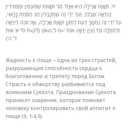
יד. תַּאֲוַת אֲכִילָה הִיא אֶחָד מִג’ תַּאֲווֹת שֶׁפּוֹגְמִין וּמַפְסִידִין
הַיִּרְאָה שֶׁבַּלֵּב. וְעַל יְדֵי זֶה שֶׁמְּקַבְּלִין חַג הַסֻּכּוֹת כָּרָאוּי,
עַל־יְדֵי זֶה נִמְשָׁךְ דַּעַת לְתַקֵּן תַּאֲוַת אֲכִילָה, וְאָז זוֹכֶה לְיִרְאָה
וּלִתְפִלָּה וְכוּ’ (עַיֵּן יִרְאָה אוֹת י»ט כ’ כ»א): (לק»ת סי’ א’ אות
ד’ ה’)
Жадность к пище – одна из трех страстей,
разрушающих способность сердца к
благоговению и трепету перед Богом.
Страсть к обжорству разбивается под
влиянием Суккота. Празднование Суккота
принесет озарение, которое поможет
человеку контролировать свой аппетит к
пище (II, 1:4,5).