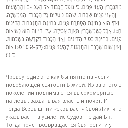
מִתְגַּבְּרִין הָעַזֵּי פָּנִים. כִּי נוֹפֵל הַכָּבוֹד אֶל הָעַכּוּ»ם וְהָרְשָׁעִים
וְהָעַזֵּי פָּנִים שֶׁבַּדּוֹר, שֶׁהֵם נוֹטְלִים כָּל הַכָּבוֹד וְהַמֶּמְשָׁלָה.
וַאֲזַי הוּא בְּחִינַת הַסְתָּרַת פָּנִים, בְּחִינַת הִתְגַּבְּרוּת הַדִּינִים
חַ»ו. אֲבָל כְּשֶׁמְּשַׁבְּרִין תַּאֲוַת אֲכִילָה, עַל־יְדֵי זֶה הוּא נְשִׂיאוּת
פָּנִים, בְּחִינַת בִּטּוּל הַדִּינִים. וַאֲזַי הַכָּבוֹד דִּקְדֻשָּׁה בִּשְׁלֵמוּת,
וְאֵין שׁוּם שְׂרָרָה וְהִתְמַנּוּת לְהָעַזֵּי פָּנִים: (לק»א סי’ ס»ז אות
ב’ ג’)
Чревоугодие это как бы пятно на чести,
подобающей святости Б-жией. Из-за этого в
поколении поднимаются высокомерные
наглецы, захватывая власть и почет. И
тогда Всевышний «скрывает» Свой Лик, что
указывает на усиление Судов, не дай Б-г.
Тогда почет возвращается Святости, и у