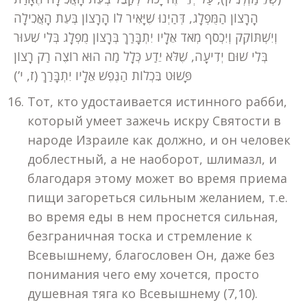
הָרָצוֹן הַמֻּפְלָג, דְּהַיְנוּ שֶׁיָּאִיר לוֹ הָרָצוֹן בְּעֵת הָאֲכִילָה
וְיִשְׁתּוֹקֵק וְיִכְסֹף מְאֹד אֵלָיו יִתְבָּרַךְ בְּרָצוֹן מֻפְלָג בְּלִי שִׁעוּר
בְּלִי שׁוּם יְדִיעָה, שֶׁלֹּא יֵדַע כְּלָל מַה הוּא רוֹצֶה רַק רָצוֹן
פָּשׁוּט בִּכְלוֹת הַנֶּפֶשׁ אֵלָיו יִתְבָּרַךְ (ז, י’)
Тот, кто удостаивается истинного рабби,
который умеет зажечь искру Святости в
народе Израиле как должно, и он человек
доблестный, а не наоборот, шлимазл, и
благодаря этому может во время приема
пищи загореться сильным желанием, т.е.
во время еды в нем проснется сильная,
безграничная тоска и стремление к
Всевышнему, благословен Он, даже без
понимания чего ему хочется, просто
душевная тяга ко Всевышнему (7,10).