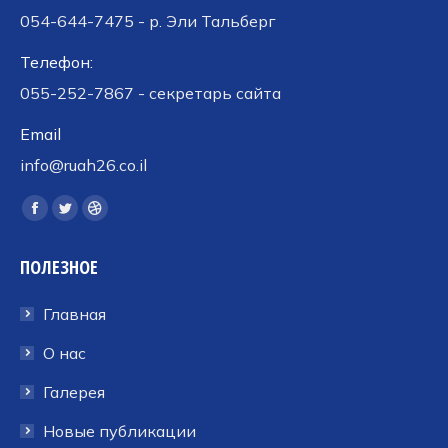
054-644-7475 - р. Эли Тальберг
Телефон:
055-252-7867 - секретарь сайта
Email
info@ruah26.co.il
Ищите нас:
Страница
Страница
Страница
Facebook
Twitter
Dribbble
ПОЛЕЗНОЕ
открывается
открывается
открывается
в
в
в
Главная
новом
новом
новом
окне
окне
окне
О нас
Галерея
Новые публикации