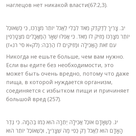
наглецов нет никакой власти(67:2,3).
יב. צָרִיךְ לְדַקְדֵּק מְאֹד לִבְלִי לֶאֱכֹל יוֹתֵר מִצָּרְכּוֹ, כִּי כְּשֶׁאוֹכֵל
יוֹתֵר מִצָּרְכּוֹ מַזִּיק לוֹ מְאֹד. כִּי אֲפִלּוּ שְׁאָר הַמַּאֲכָלִים מִצְטָרְפִין
עִם זֹאת הָאֲכִילָה וּמַזִּיקִים לוֹ הַרְבֵּה: (לק»א סי’ רנ»ז)
Никогда не ешьте больше, чем вам нужно.
Если вы едите без необходимости, это
может быть очень вредно, потому что даже
пища, в которой нуждается организм,
соединяется с избытком пищи и причиняет
большой вред (257).
יג. כְּשֶׁאָדָם אוֹכֵל אֲכִילָה יְתֵרָה הוּא כְּמוֹ בְּהֵמָה. כִּי גֶּדֶר
הָאָדָם הוּא לֶאֱכֹל רַק כְּפִי מַה שֶּׁצָּרִיךְ, וּכְשֶׁאוֹכֵל יוֹתֵר הוּא