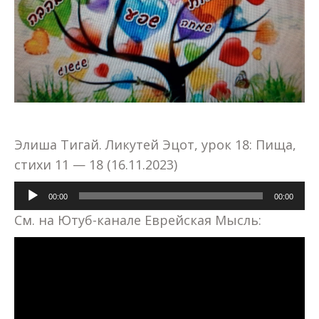
Элиша Тигай. Ликутей Эцот, урок 18: Пища,
стихи 11 — 18 (16.11.2023)
Аудиоплеер
00:00
00:00
См. на Ютуб-канале Еврейская Мысль: