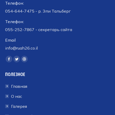
Телефон:
054-644-7475 - р. Эли Тальберг
Телефон:
055-252-7867 - секретарь сайта
Email
info@ruah26.co.il
Ищите нас:
Страница
Страница
Страница
Facebook
Twitter
Dribbble
ПОЛЕЗНОЕ
открывается
открывается
открывается
в
в
в
Главная
новом
новом
новом
окне
окне
окне
О нас
Галерея