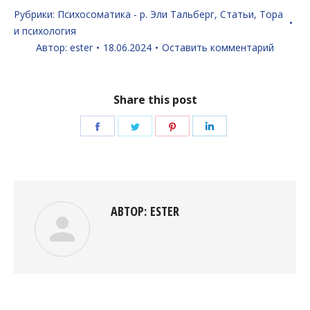
Рубрики:
Психосоматика - р. Эли Тальберг
,
Статьи
,
Тора
и психология
Автор:
ester
18.06.2024
Оставить комментарий
Share this post
Поделиться
Поделиться
Поделиться
Поделиться
в
в
в
в
Facebook
Twitter
Pinterest
LinkedIn
АВТОР:
ESTER