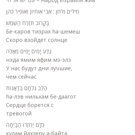
עם ישראל חי – Народ Израиля жив
מילים ולחן : אבי אוחיון ואופיר כהן
בְּקָרוֹב תִּזְרַח הַשֶּׁמֶשׁ
Бе-каров тизрах hа-шемеш
Скоро взойдёт солнце
נֵדַע יָמִים יָפִים מֵאֵלֶּה
нэда ямим яфим мэ-элэ
У нас будут дни лучшие,
чем сейчас
הַלֵּב נִלְחָם בְּדַאֲגוֹת
hа-лэв нильхам бе-даагот
Сердце борется с
тревогой
כֻּלָּם יַחְזְרוּ הַבַּיְתָה
кулам йахзеру а-байта