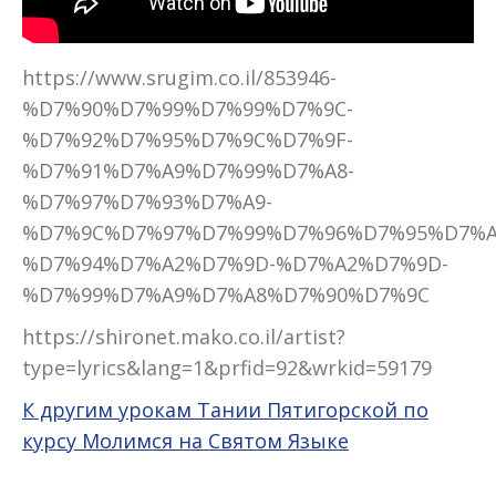
https://www.srugim.co.il/853946-
%D7%90%D7%99%D7%99%D7%9C-
%D7%92%D7%95%D7%9C%D7%9F-
%D7%91%D7%A9%D7%99%D7%A8-
%D7%97%D7%93%D7%A9-
%D7%9C%D7%97%D7%99%D7%96%D7%95%D7%A
%D7%94%D7%A2%D7%9D-%D7%A2%D7%9D-
%D7%99%D7%A9%D7%A8%D7%90%D7%9C
https://shironet.mako.co.il/artist?
type=lyrics&lang=1&prfid=92&wrkid=59179
К другим урокам Тании Пятигорской по
курсу Молимся на Святом Языке