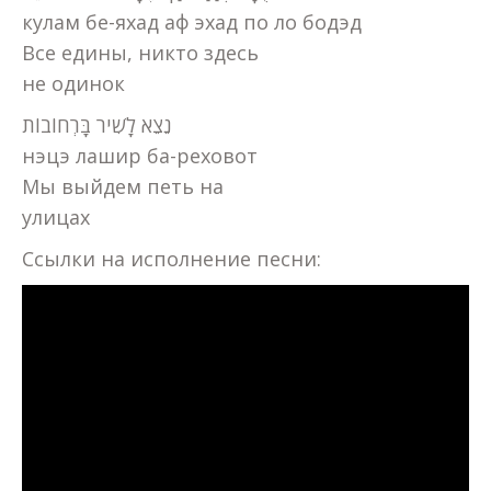
кулам бе-яхад аф эхад по ло бодэд
Все едины, никто здесь
не одинок
נֵצֵא לָשִׁיר בָּרְחוֹבוֹת
нэцэ лашир ба-реховот
Мы выйдем петь на
улицах
Ссылки на исполнение песни: