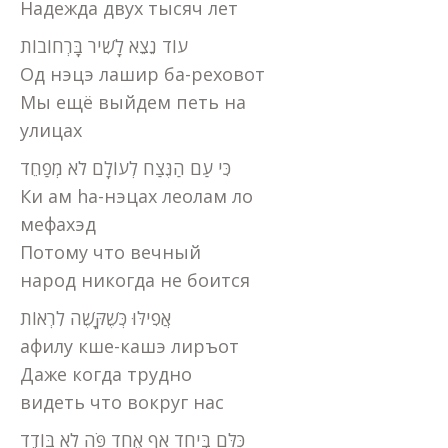
Надежда двух тысяч лет
עוֹד נֵצֵא לָשִׁיר בָּרְחוֹבוֹת
Од нэцэ лашир ба-реховот
Мы ещё выйдем петь на
улицах
כִּי עַם הַנֶּצַח לְעוֹלָם לֹא מְפַחֵד
Ки ам hа-нэцах леолам ло
мефахэд
Потому что вечный
народ никогда не боится
אֲפִילּוּ כְּשֶׁקָּשֶׁה לִרְאוֹת
афилу кше-кашэ лиръот
Даже когда трудно
видеть что вокруг нас
כֻּלָּם בְּיַחַד אַף אֶחָד פֹּה לֹא בּוֹדֵד