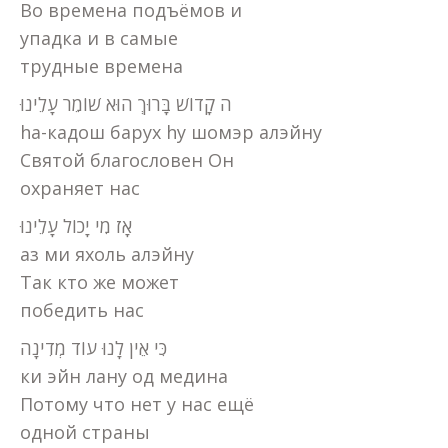
Во времена подъёмов и
упадка и в самые
трудные времена
ה קָדוֹשׁ בָּרוּךְ הוּא שׁוֹמֵר עָלֵינוּ
ha-кадош барух hу шомэр алэйну
Святой благословен Он
охраняет нас
אָז מִי יָכוֹל עָלֵינוּ
аз ми яхоль алэйну
Так кто же может
победить нас
כִּי אֵין לָנוּ עוֹד מְדִינָה
ки эйн лану од медина
Потому что нет у нас ещё
одной страны