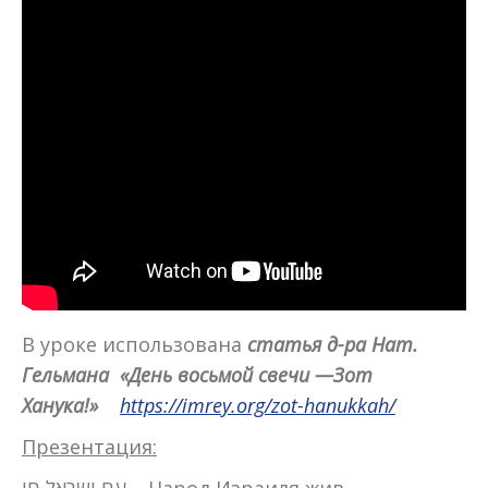
В уроке использована
статья д-ра Нат.
Гельмана «День восьмой свечи —Зот
Ханука!»
https://imrey.org/zot-
hanukkah/
Презентация: