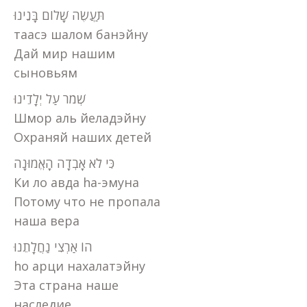
תַּעֲשֶׂה שָׁלוֹם בָּנֵינוּ
таасэ шалом банэйну
Дай мир нашим
сыновьям
שְׁמֹר עַל יְלָדֵינוּ
Шмор аль йеладэйну
Охраняй наших детей
כִּי לֹא אָבְדָה הָאֱמוּנָה
Ки ло авда hа-эмуна
Потому что не пропала
наша вера
הוֹ אַרְצִי נַחֲלָתֵנוּ
hо арци нахалатэйну
Эта страна наше
наследие