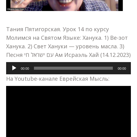
Тания Пятигорская. Урок 14 по курсу
Молимся на Святом Языке: Ханука. 1) Ве-зот
Ханука. 2) Свет Хануки — уровень масла. 3)
Песня עם ישראל חי Ам Исраэль Хай (14.12.2023)
Аудиоплеер
00:00
00:00
На Youtube-канале Еврейская Мысль: