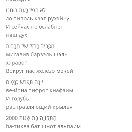
לֹא תִּפֹּל כָּעֵת רוּחֵנוּ
ло типоль каэт рухэйну
И сейчас не ослабнет
наш дух
מִסָּבִיב בַּרְזֶל שֶׁל חֲרָבוֹת
мисавив барзэль шэль
харавот
Вокруг нас железо мечей
וְיוֹנָה תִּפְרֹשׂ כְּנָפַיִם
ве-йона тифрос кнафаим
И голубь
расправляющий крылья
הַתִּקְווָה בַּת שְׁנוֹת 2000
hа-тиква бат шнот альпаим