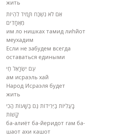
жить
אִם לֹא נִשְׁכַּח תָּמִיד לִהְיוֹת
מְאֻחָדִים
им ло нишках тамид лиhйот
меухадим
Если не забудем всегда
оставаться едиными
עַם יִשְׂרָאֵל חַי
ам исраэль хай
Народ Исраэля будет
жить
בָּעֲלִיּוֹת בַּיְּרִידוֹת גַּם בַּשָּׁעוֹת הֲכִי
קָשׁוֹת
ба-алиёт ба-йеридот гам ба-
шаот ахи кашот