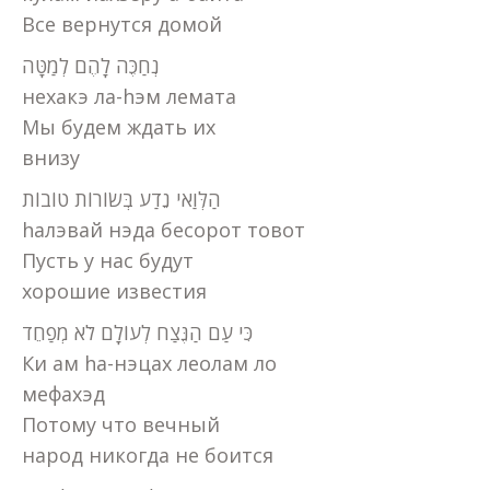
Все вернутся домой
נְחַכֶּה לָהֶם לְמַטָּה
нехакэ ла-hэм лемата
Мы будем ждать их
внизу
הַלְּוַאי נֵדַע בְּשׂוֹרוֹת טוֹבוֹת
haлэвай нэда бесорот товот
Пусть у нас будут
хорошие известия
כִּי עַם הַנֶּצַח לְעוֹלָם לֹא מְפַחֵד
Ки ам hа-нэцах леолам ло
мефахэд
Потому что вечный
народ никогда не боится