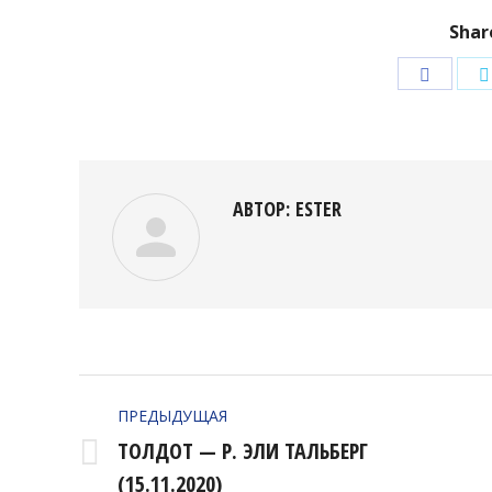
Shar
Подели
в
Facebo
АВТОР:
ESTER
НАВИГАЦИЯ
ПРЕДЫДУЩАЯ
ПО
ТОЛДОТ — Р. ЭЛИ ТАЛЬБЕРГ
Предыдущая
ЗАПИСЯМ
(15.11.2020)