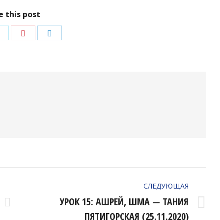
e this post
ться
Поделиться
Поделиться
Поделиться
в
в
в
ok
Twitter
Pinterest
LinkedIn
СЛЕДУЮЩАЯ
УРОК 15: АШРЕЙ, ШМА — ТАНИЯ
Следующая
ПЯТИГОРСКАЯ (25.11.2020)