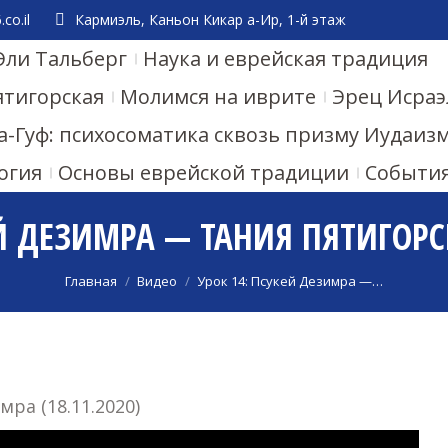
co.il
Кармиэль, Каньон Кикар а-Ир, 1-й этаж
Эли Тальберг
Наука и еврейская традиция
ятигорская
Молимся на иврите
Эрец Исраэ
а-Гуф: психосоматика сквозь призму Иудаиз
огия
Основы еврейской традиции
Событи
Й ДЕЗИМРА — ТАНИЯ ПЯТИГОРСК
Вы здесь:
Главная
Видео
Урок 14: Псукей Дезимра —…
ра (18.11.2020)