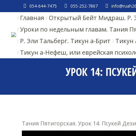
054-644-7475
055-252-7867
info@ruah26.
Главная
Открытый Бейт Мидраш. Р. 
Уроки по недельным главам. Тания П
Р. Эли Тальберг. Тикун а-Брит
Тикун 
Тикун а-Нефеш, или еврейская психол
УРОК 14: ПСУКЕ
Тания Пятигорская. Урок 14: Псукей Дезим