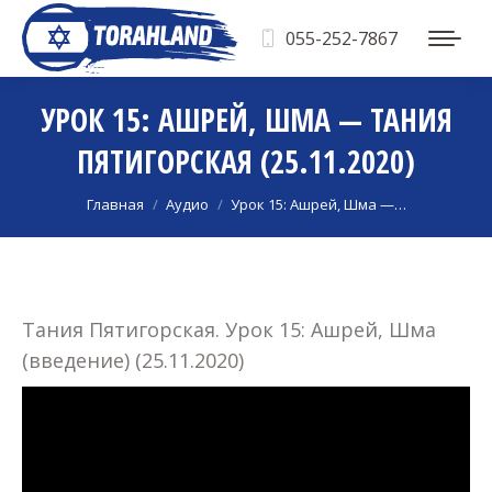
055-252-7867
УРОК 15: АШРЕЙ, ШМА — ТАНИЯ
ПЯТИГОРСКАЯ (25.11.2020)
Вы здесь:
Главная
Аудио
Урок 15: Ашрей, Шма —…
Тания Пятигорская. Урок 15: Ашрей, Шма
(введение) (25.11.2020)