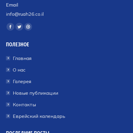
Email
info@ruah26.co.il
Ищите нас:
Страница
Страница
Страница
Facebook
Twitter
Dribbble
ПОЛЕЗНОЕ
открывается
открывается
открывается
в
в
в
Главная
новом
новом
новом
окне
окне
окне
О нас
Галерея
Новые публикации
Контакты
Еврейский календарь
ПОСЛЕДНИЕ ПОСТЫ