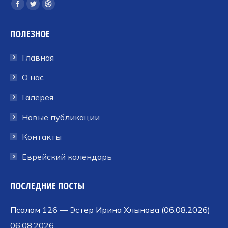
Ищите нас:
Страница
Страница
Страница
Facebook
Twitter
Dribbble
ПОЛЕЗНОЕ
открывается
открывается
открывается
в
в
в
Главная
новом
новом
новом
окне
окне
окне
О нас
Галерея
Новые публикации
Контакты
Еврейский календарь
ПОСЛЕДНИЕ ПОСТЫ
Псалом 126 — Эстер Ирина Хлынова (06.08.2026)
06.08.2026