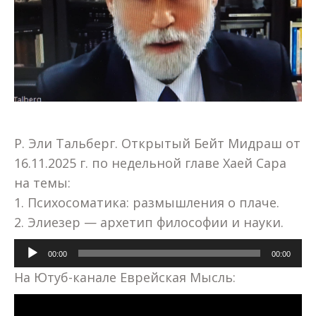
Р. Эли Тальберг. Открытый Бейт Мидраш от
16.11.2025 г. по недельной главе Хаей Сара
на темы:
1. Психосоматика: размышления о плаче.
2. Элиезер — архетип философии и науки.
Аудиоплеер
00:00
00:00
На Ютуб-канале Еврейская Мысль: