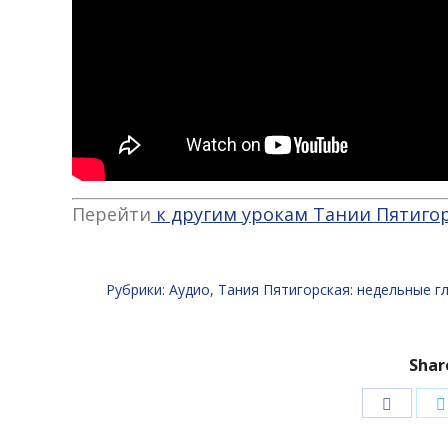
Перейти
к другим урокам Тании Пятиго
Рубрики:
Аудио
,
Тания Пятигорская: недельные г
Shar
Подели
в