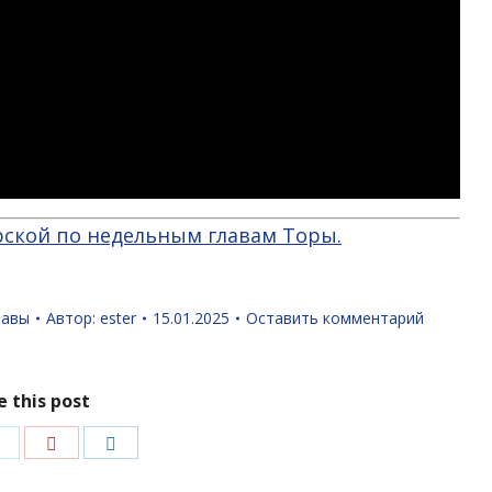
рской по недельным главам Торы.
лавы
Автор:
ester
15.01.2025
Оставить комментарий
e this post
ться
Поделиться
Поделиться
Поделиться
в
в
в