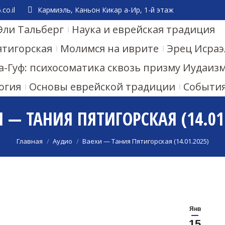
co.il
Кармиэль, Каньон Кикар а-Ир, 1-й этаж
Эли Тальберг
Наука и еврейская традиция
ятигорская
Молимся на иврите
Эрец Исраэ
а-Гуф: психосоматика сквозь призму Иудаиз
огия
Основы еврейской традиции
Событи
 — ТАНИЯ ПЯТИГОРСКАЯ (14.01
Вы здесь:
Главная
Аудио
Ваехи — Тания Пятигорская (14.01.2025)
Янв
15