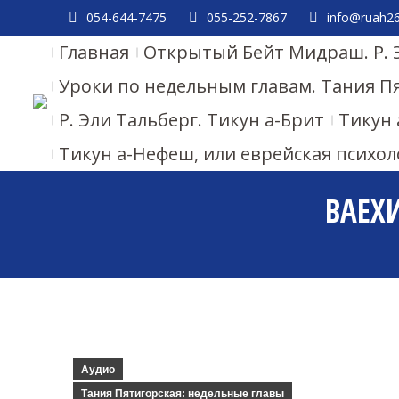
054-644-7475
055-252-7867
info@ruah26.
Главная
Открытый Бейт Мидраш. Р. 
Уроки по недельным главам. Тания П
Р. Эли Тальберг. Тикун а-Брит
Тикун 
Тикун а-Нефеш, или еврейская психол
ВАЕХИ
Аудио
Тания Пятигорская: недельные главы