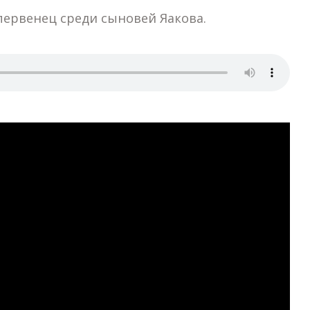
первенец среди сыновей Яакова.