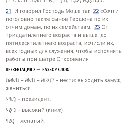
)
במדבר ד
לִצְבֹ֣א צָבָ֔א לַֽעֲבֹ֥ד עֲבֹדָ֖ה בְּאֹ֥הֶל מוֹעֵֽד: (
21
И говорил Господь Моше так:
22
«Сочти
поголовно также сынов Гершона по их
отчим домам, по их семействам.
23
От
тридцатилетнего возраста и выше, до
пятидесятилетнего возраста, исчисли их,
всех годных для служения, чтобы исполнять
работы при шатре Откровения.
ПРЕЗЕНТАЦИЯ 2 — РАЗБОР СЛОВ:
לִנְשׂוּא – נוֹשֵׂא – נוֹשֵׂאת – нести; выходить замуж,
жениться.
נָשִׂיא – президент.
נִישָׂא – высокий (книж).
נָשׂוּי – женатый.