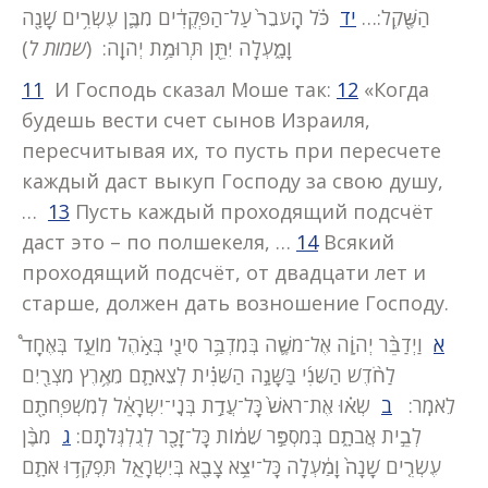
הַשֶּׁ֖קֶל:…
יד
כֹּ֗ל הָֽעֹבֵר֙ עַל־הַפְּקֻדִ֔ים מִבֶּ֛ן עֶשְׂרִ֥ים שָׁנָ֖ה
)
שמות ל
וָמָ֑עְלָה יִתֵּ֖ן תְּרוּמַ֥ת יְהֹוָֽה: (
11
И Господь сказал Моше так:
12
«Когда
будешь вести счет сынов Израиля,
пересчитывая их, то пусть при пересчете
каждый даст выкуп Господу за свою душу,
…
13
Пусть каждый проходящий подсчёт
даст это – по полшекеля, …
14
Всякий
проходящий подсчёт, от двадцати лет и
старше, должен дать возношение Господу.
א
וַיְדַבֵּ֨ר יְהוָֹ֧ה אֶל־משֶׁ֛ה בְּמִדְבַּ֥ר סִינַ֖י בְּאֹ֣הֶל מוֹעֵ֑ד בְּאֶחָד֩
לַחֹ֨דֶשׁ הַשֵּׁנִ֜י בַּשָּׁנָ֣ה הַשֵּׁנִ֗ית לְצֵאתָ֛ם מֵאֶ֥רֶץ מִצְרַ֖יִם
לֵאמֹֽר:
ב
שְׂא֗וּ אֶת־רֹאשׁ֙ כָּל־עֲדַ֣ת בְּנֵֽי־יִשְׂרָאֵ֔ל לְמִשְׁפְּחֹתָ֖ם
לְבֵ֣ית אֲבֹתָ֑ם בְּמִסְפַּ֣ר שֵׁמ֔וֹת כָּל־זָכָ֖ר לְגֻלְגְּלֹתָֽם:
ג
מִבֶּ֨ן
עֶשְׂרִ֤ים שָׁנָה֙ וָמַ֔עְלָה כָּל־יֹצֵ֥א צָבָ֖א בְּיִשְׂרָאֵ֑ל תִּפְקְד֥וּ אֹתָ֛ם