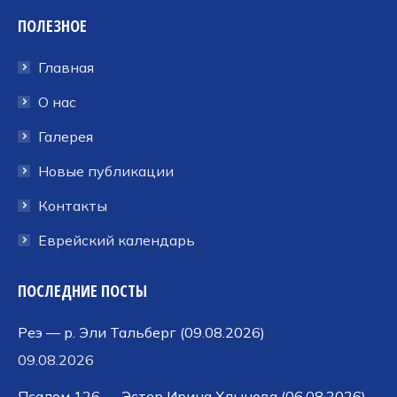
Facebook
Twitter
Dribbble
ПОЛЕЗНОЕ
открывается
открывается
открывается
в
в
в
Главная
новом
новом
новом
окне
окне
окне
О нас
Галерея
Новые публикации
Контакты
Еврейский календарь
ПОСЛЕДНИЕ ПОСТЫ
Реэ — р. Эли Тальберг (09.08.2026)
09.08.2026
Псалом 126 — Эстер Ирина Хлынова (06.08.2026)