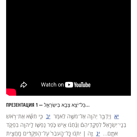
ПРЕЗЕНТАЦИЯ 1 — כָּל־יֹצֵ֥א צָבָ֖א בְּיִשְׂרָאֵ֑ל…
יא
וַיְדַבֵּ֥ר יְהֹוָ֖ה אֶל־משֶׁ֥ה לֵּאמֹֽר
יב
כִּ֣י תִשָּׂ֞א אֶת־רֹ֥אשׁ
בְּנֵֽי־יִשְׂרָאֵל֘ לִפְקֻֽדֵיהֶם֒ וְנָ֨תְנ֜וּ אִ֣ישׁ כֹּ֧פֶר נַפְשׁ֛וֹ לַֽיהֹוָ֖ה בִּפְקֹ֣ד
אֹתָ֑ם…
יג
זֶ֣ה | יִתְּנ֗וּ כָּל־הָֽעֹבֵר֙ עַל־הַפְּקֻדִ֔ים מַֽחֲצִ֥ית