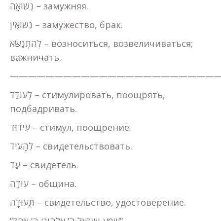
נְשׂוּאָה – замужняя.
נִשּׂוּאִין – замужество, брак.
לְהִתְנַשֵּׂא – возноситься, возвеличиваться;
важничать.
———————————————————————
לְעוֹדֵד – стимулировать, поощрять,
подбадривать.
עִידוּד – стимул, поощрение.
לְהָעִיד – свидетельствовать.
עֵד – свидетель.
עוּדַה – община.
תְּעוּדָה – свидетельство, удостоверение.