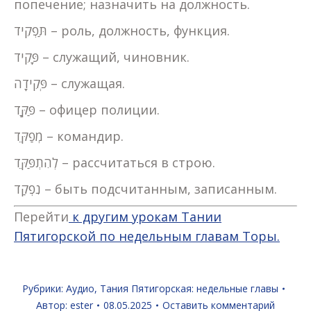
попечение; назначить на должность.
תַּפְקִיד – роль, должность, функция.
פָּקִיד – служащий, чиновник.
פְּקִידָה – служащая.
פַּקָּד – офицер полиции.
מְפַקֵּד – командир.
לְהִתְפַּקֵּד – рассчитаться в строю.
נִפְקַד – быть подсчитанным, записанным.
Перейти
к другим урокам Тании
Пятигорской по недельным главам Торы.
Рубрики:
Аудио
,
Тания Пятигорская: недельные главы
Автор:
ester
08.05.2025
Оставить комментарий