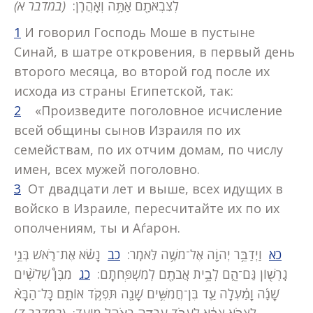
לְצִבְאֹתָ֖ם אַתָּ֥ה וְאַֽהֲרֹֽן:
(במדבר א)
1
И говорил Господь Моше в пустыне
Синай, в шатре откровения, в первый день
второго месяца, во второй год после их
исхода из страны Египетской, так:
2
«Произведите поголовное исчисление
всей общины сынов Израиля по их
семействам, по их отчим домам, по числу
имен, всех мужей поголовно.
3
От двадцати лет и выше, всех идущих в
войско в Израиле, пересчитайте их по их
ополчениям, ты и Аѓарон.
כא
וַיְדַבֵּ֥ר יְהוָֹ֖ה אֶל־משֶׁ֥ה לֵּאמֹֽר:
כב
נָשׂ֗א אֶת־רֹ֛אשׁ בְּנֵ֥י
גֵֽרְשׁ֖וֹן גַּם־הֵ֑ם לְבֵ֥ית אֲבֹתָ֖ם לְמִשְׁפְּחֹתָֽם:
כג
מִבֶּן֩ שְׁלשִׁ֨ים
שָׁנָ֜ה וָמַ֗עְלָה עַ֛ד בֶּן־חֲמִשִּׁ֥ים שָׁנָ֖ה תִּפְקֹ֣ד אוֹתָ֑ם כָּל־הַבָּא֨