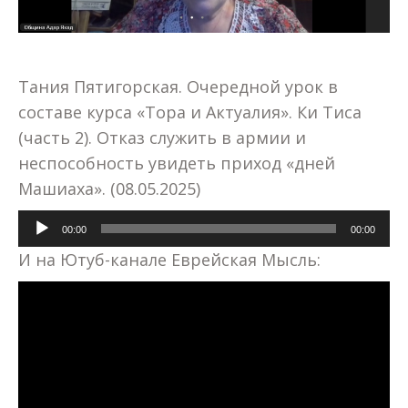
Тания Пятигорская. Очередной урок в
составе курса «Тора и Актуалия». Ки Тиса
(часть 2). Отказ служить в армии и
неспособность увидеть приход «дней
Машиаха». (08.05.2025)
Аудиоплеер
00:00
00:00
И на Ютуб-канале Еврейская Мысль: