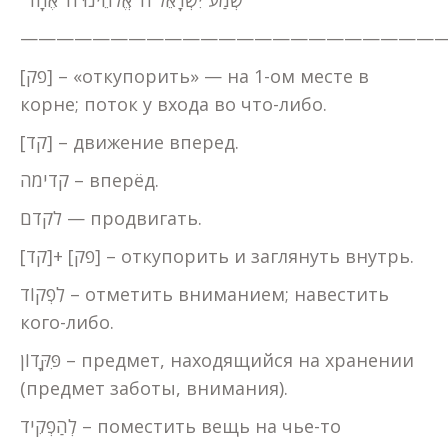
”שְׁמַע יִשְׂרָאֵל ה’ אֱלֹהֵינוּ ה’ אֶחָד”
———————————————————————
[פק] – «откупорить» — на 1-ом месте в
корне; поток у входа во что-либо.
[קד] – движение вперед.
קדימה – вперёд.
לקדם — продвигать.
[קד]+ [פק] – откупорить и заглянуть внутрь.
לִפְקוֹד – отметить вниманием; навестить
кого-либо.
פִּקָּדוֹן – предмет, находящийся на хранении
(предмет заботы, внимания).
לְהַפְקִיד – поместить вещь на чье-то