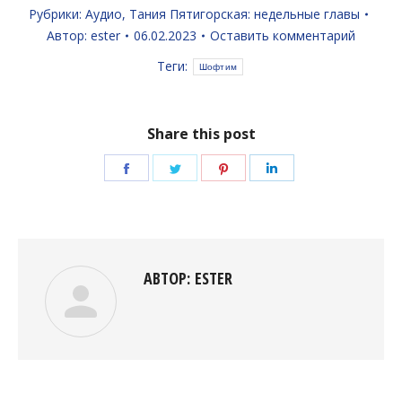
Рубрики:
Аудио
,
Тания Пятигорская: недельные главы
Автор:
ester
06.02.2023
Оставить комментарий
Теги:
Шофтим
Share this post
Поделиться
Поделиться
Поделиться
Поделиться
в
в
в
в
Facebook
Twitter
Pinterest
LinkedIn
АВТОР:
ESTER