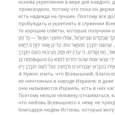
основа укрепления в вере для каждого, 
происходило, потому что пока он держи
есть надежда на лучшее. Поэтому все до
пробуждать и укреплять в служении Все
те хорошие советы, которые получили от
 שֶׁבַּקַּלִּים שֶׁבְּיִשְׁרָאֵל, אֲפִלּוּ פּוֹשְׁעֵי יִשְׂרָאֵל — כָּל זְמַן
, שֶׁהַשֵּׁם יִתְבָּרַךְ מִתְפָּאֵר עִמּוֹ. עַל־כֵּן אָסוּר לְאָדָם לְיָאֵשׁ
ְאֹד, חַס וְשָׁלוֹם, כִּי עֲדַיִן לֹא פָּסַק חֲבִיבוּת הַשֵּׁם יִתְבָּרַךְ
מִמֶּנּוּ כַּנַּ&quot;ֵׁי אֱמֶת שֶׁהֵם יְכוֹלִים לִמְצֹא גַּם
פִלּוּ בְּהַגָּרוּעַ שֶׁבַּגְּרוּעִים וּלְהָשִׁיב הַכֹּל לַשֵּׁם יִתְבָּרַךְ (יז
4. Нужно знать, что Всевышний, благос
из ничтожных в народе Израиля, и даже
они называются Израиль, есть в них ча
Поэтому нельзя человеку отчаиваться, ка
что любовь Всевышнего к нему не прекр
благодаря людям Истины, которые могут