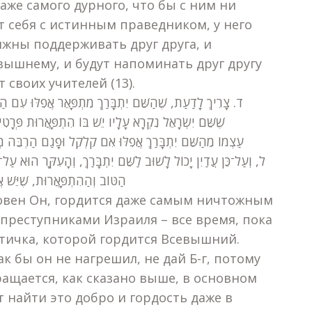
даже самого дурного, что бы с ним ни
т себя с истинным праведником, у него
лжны поддерживать друг друга, и
вышнему, и будут напоминать друг другу
 своих учителей (13).
ד. צָרִיךְ לָדַעַת, שֶׁהַשֵּׁם יִתְבָּרַךְ מִתְפָּאֵר אֲפִלּוּ עִם הַקַּל
שֶׁשֵּׁם יִשְׂרָאֵל נִקְרָא עָלָיו יֵשׁ בּוֹ הִתְפָּאֲרוּת פְּרָטִי
עַצְמוֹ מֵהַשֵּׁם יִתְבָּרַךְ אֲפִלּוּ אִם קִלְקֵל וּפָגַם הַרְבֵּה מ
ל, וְעַל־כֵּן עֲדַיִן יָכוֹל לָשׁוּב לַשֵּׁם יִתְבָּרַךְ, וְהָעִקָּר הוּא עַל־יְדֵי אַנְש
הַטּוֹב וְהַהִתְפָּאֲרוּת, שֶׁיֵּשׁ אֲ)
ловен Он, гордится даже самым ничтожным
 преступниками Израиля – все время, пока
стичка, которой гордится Всевышний.
к бы он не нагрешил, не дай Б-г, потому
ащается, как сказано выше, в основном
 найти это добро и гордость даже в