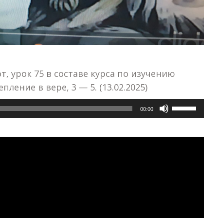
т, урок 75 в составе курса по изучению
ление в вере, 3 — 5. (13.02.2025)
Используй
00:00
клавиши
вверх/
вниз,
чтобы
увеличить
или
уменьшить
громкость.