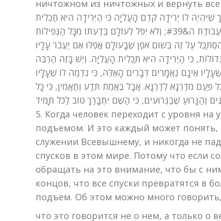
ничтожном из ничтожных и вернуть все 
ךְ שֶׁיִּהְיֶה לוֹ יְרִידָה קֹדֶם הָעֲלִיָּה כִּי הַיְּרִידָה הִיא תַכְלִית
תּוֹ מִכָּל הַנְּפִילוֹת
ְהִסְתַּכֵּל עַל זֶה בְּשׁוּם אֹפֶן שֶׁבָּעוֹלָם אֲפִלּוּ אִם יַעֲבֹר עָלָיו
גְּדוֹלוֹת, כִּי הַיְּרִידָה הִיא תַּכְלִית הָעֲלִיָּה. וְיֵשׁ בָּזֶה הַרְבֵּה
שֶׁעָלָיו אֵינָם נֶאֱמָרִים דְּבָרִים הָאֵלֶּה, כִּי נִדְמֶה לוֹ שֶׁעָלָיו
ַּעַם מִדַּרְגָא לְדַרְגָּא. אֲבָל בֶּאֱמֶת תֵּדַע וְתַאֲמִין, כִּי כָּל
5. Когда человек переходит с уровня на 
подъемом. И это каждый может понять, 
служении Всевышнему, и никогда не пад
спусков в этом мире. Потому что если со
обращать на это внимание, что бы с ни
концов, что все спуски превратятся в б
подъем. Об этом можно много говорить, 
что это говорится не о нем, а только о