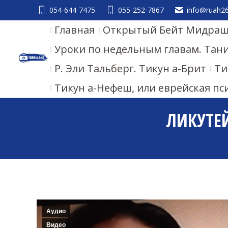
054-644-7475
055-252-7867
info@ruah26.
Главная
Открытый Бейт Мидраш.
Уроки по недельным главам. Тан
Р. Эли Тальберг. Тикун а-Брит
Ти
Тикун а-Нефеш, или еврейская пс
ЛИКУТЕЙ
Аудио
Видео