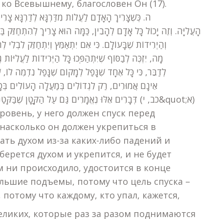
ко Всевышнему, благословен Он (17).
ה. כְּשֶׁצָּרִיךְ הָאָדָם לַעֲלוֹת מִדַּרְגָּא לְדַרְגָּא צָרִי
הָעֲלִיָּה. וְזֶה יָכוֹל כָּל אָדָם לְהָבִין, כַּמָּה הוּא צָרִיךְ לְהִתְחַזֵּק בַּעֲבוֹדַת ה&#39; וְלֹא יִפֹּל לְעוֹלָם בְּדַעְ
וְהַיְרִידוֹת שֶׁבָּעוֹלָם. כִּי אִם יִתְאַמֵּץ וְיִתְחַזֵּק לִבְלִי ל
מָה, יִזְכֶּה לְבַסּוֹף שֶׁיִּתְהַפְּכוּ כָּל הַיְּרִידוֹת לַעֲלִיּוֹת 
לְדַבֵּר, כִּי כָּל אֶחָד שֶׁנָּפַל לְמָקוֹם שֶׁנָּפַל נִדְמֶה לוֹ, 
אֵינָם אֲמוּרִים, רַק לִגְדוֹלִים בְּמַעֲלָה הָעוֹלִים בְּכָל פ
דְּבָרִים אֵלּוּ נֶאֱמָרִים גַּם עַל הַקָּטָן שֶׁבַּקְּטַנִּים וְהַגָּרוּעַ שֶׁבַּגְּרוּעִים, כִּי הַשֵּׁם יִתְבָּרַךְ טוֹב לַכֹּל תָּמִיד (כב, י&quot;א)
уровень, у него должен спуск перед
насколько он должен укрепиться в
ать духом из-за каких-либо падений и
берется духом и укрепится, и не будет
м ни происходило, удостоится в конце
ольшие подъемы, потому что цель спуска –
потому что каждому, кто упал, кажется,
 великих, которые раз за разом поднимаются