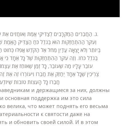
ג. הַחֲבֵרִים הַמְקֹרָבִים לְצַדִּיקֵי אֱמֶת וְאוֹחֲזִים אֶת עַצְמָם בָּהֶם, רָאוּי שֶׁיְּחַזְּקוּ זֶה אֶת זֶה וִיעוֹרְרוּ זֶה אֶת זֶה.
וְעִקַּר הַהִתְחַזְּקוּת הוּא בְּגֹדֶל כֹּחַ הַצַּדִּיק הָאֱמֶת שֶׁה
בְּיוֹתֵר וְלֹא יָצְאָה עֲדַיִן מֵחֹל אֶל הַקֹּדֶשׁ אֲפִלּוּ כְּחוּט הַ
בְּגֹדֶל כֹּחוֹ. וְזֶה עִקַּר הַהִתְחַזְּקוּת שֶׁל כָּל אֶחָד כִּי אֲפִל
עוֹבֵר עָלָיו מַה שֶּׁעוֹבֵר, כָּל זְמַן שֶׁאוֹחֵז אֶת עַצְמוֹ 
צְרִיכִין שֶׁכָּל אֶחָד יְחַזֵּק אֶת חֲבֵרוֹ וִיעוֹרְרוּ זֶה אֶת זֶה ו
חֲבֵרוֹ כָּל הָעֵצוֹת טוֹבוֹת שֶׁיּוֹדְ])
раведникам и держащиеся за них, должны
 и основная поддержка им это сила
ко велика, что может поднять его весьма
териальности к святости даже на
ть и обновить своей силой. И в этом