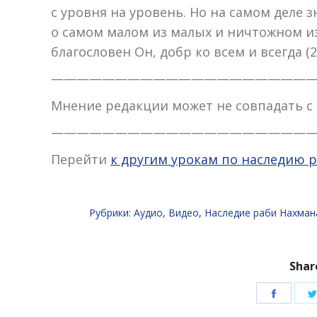
с уровня на уровень. Но на самом деле з
о самом малом из малых и ничтожном и
благословен Он, добр ко всем и всегда (22
—————————————————————
Мнение редакции может не совпадать с
—————————————————————
Перейти
к другим урокам по наследию р
Рубрики:
Аудио
,
Видео
,
Наследие раби Нахман
Shar
Подел
в