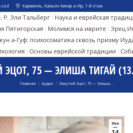
co.il
Кармиэль, Каньон Кикар а-Ир, 1-й этаж
 Р. Эли Тальберг
Наука и еврейская традиц
ия Пятигорская
Молимся на иврите
Эрец И
кун а-Гуф: психосоматика сквозь призму Иу
ихология
Основы еврейской традиции
Соб
 ЭЦОТ, 75 — ЭЛИША ТИГАЙ (13.
Вы здесь:
Главная
Аудио
Ликутей Эцот, 75 — Элиша…
Фев
14