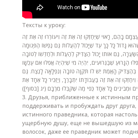
Тексты к уроку:
וּא גָּדוֹל כָּל כָּךְ עַד שֶׁיָּכוֹל לְהַעֲלוֹת גַּם נַפְשׁוֹ הַפְּגוּמָה
שַּׂעֲרָה, גַּם אוֹתוֹ יָכוֹל הַצַּדִּיק לְהַעֲלוֹת וּלְחַדְּשׁוֹ לְטוֹבָה
ּוּ הַגָּרוּעַ שֶׁבַּגְּרוּעִים, יִהְיֶה מִי שֶׁיִּהְיֶה אֲפִלּוּ אִם עַכְשָׁו
בְּהַצַּדִּיק הָאֱמֶת יֵשׁ לוֹ תִּקְוָה טוֹבָה וְנִפְלָאָה לָנֶצַח. גַּם
ִיחַזְּקוּ זֶה אֶת זֶה בַּעֲבוֹדָתוֹ יִתְבָּרַךְ, וְיַזְכִּיר כָּל אֶחָד אֶת
עִים וּמְבִינִים כָּל אֶחָד כְּפִי מַה שֶּׁקִּבְּלוּ מֵרַבָּם (יג [בסוף
3. Друзья, приближенные к истинным п
поддерживать и пробуждать друг друга,
истинного праведника, которая настоль
ущербную душу, еще не вышедшую из ма
волосок, даже ее праведник может подня