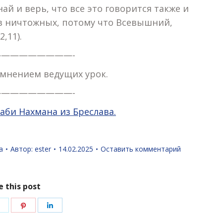
най и верь, что все это говорится также и
з ничтожных, потому что Всевышний,
,11).
————————-
 мнением ведущих урок.
————————-
аби Нахмана из Бреслава.
а
Автор:
ester
14.02.2025
Оставить комментарий
e this post
иться
Поделиться
Поделиться
Поделиться
в
в
в