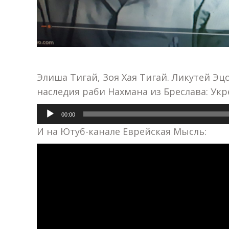
Элиша Тигай, Зоя Хая Тигай. Ликутей Эцо
наследия раби Нахмана из Бреслава: Укреп
Аудиоплеер
00:00
И на Ютуб-канале Еврейская Мысль: