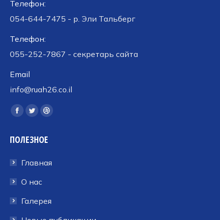
Телефон:
054-644-7475 - р. Эли Тальберг
Телефон:
055-252-7867 - секретарь сайта
Email
info@ruah26.co.il
Ищите нас:
Страница
Страница
Страница
Facebook
Twitter
Dribbble
ПОЛЕЗНОЕ
открывается
открывается
открывается
в
в
в
Главная
новом
новом
новом
окне
окне
окне
О нас
Галерея
Новые публикации