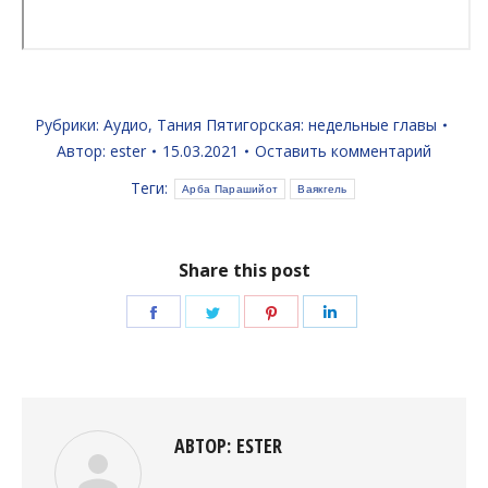
Рубрики:
Аудио
,
Тания Пятигорская: недельные главы
Автор:
ester
15.03.2021
Оставить комментарий
Теги:
Арба Парашийот
Ваякгель
Share this post
Поделиться
Поделиться
Поделиться
Поделиться
в
в
в
в
Facebook
Twitter
Pinterest
LinkedIn
АВТОР:
ESTER