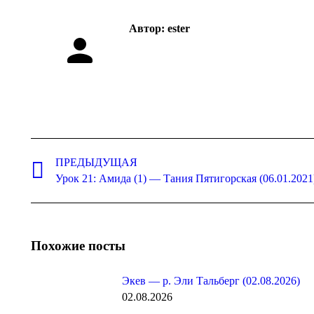
Автор:
ester
Навигация
по
ПРЕДЫДУЩАЯ
Предыдущая
Урок 21: Амида (1) — Тания Пятигорская (06.01.2021
записям
запись:
Похожие посты
Экев — р. Эли Тальберг (02.08.2026)
02.08.2026