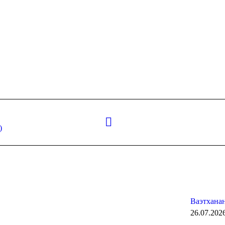
Следующая
)
запись:
Ваэтханан
26.07.202