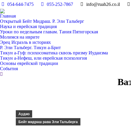
054-644-7475
055-252-7867
info@ruah26.co.il
Главная
Открытый Бейт Мидраш. Р. Эли Тальберг
Наука и еврейская традиция
Уроки по недельным главам. Тания Пятигорская
Молимся на иврите
Эрец Исраэль в историях
Р. Эли Тальберг. Тикун а-Брит
Тикун а-Гуф: психосоматика сквозь призму Иудаизма
Тикун а-Нефеш, или еврейская психология
Основы еврейской традиции
События
Поиск:
Ваэ
Аудио
Бейт мидраш рава Эли Тальберга