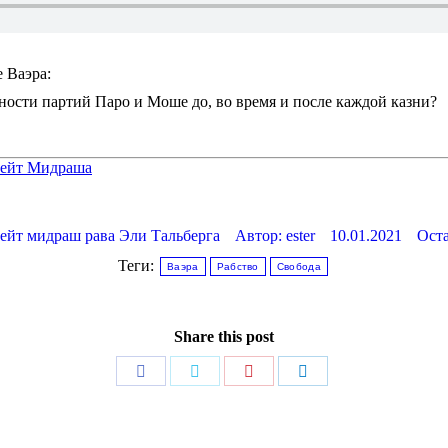
е Ваэра:
ости партий Паро и Моше до, во время и после каждой казни?
 Бейт Мидраша
ейт мидраш рава Эли Тальберга
Автор:
ester
10.01.2021
Ост
Теги:
Ваэра
Рабство
Свобода
Share this post
Поделиться
Поделиться
Поделиться
Поделиться
в
в
в
в
Facebook
Twitter
Pinterest
LinkedIn