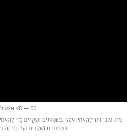
тихи 48 — 50.
בִּשְׁטוּתִים וּשְׁקָרִים וְעַל־יְדֵי זֶה נַעֲשֶׂה הַכֹּל לֵיצָנוּת אֶצְלוֹ וְכוֹפֵר גַּם בְּהָאֱמֶת (שהר»ן קג).