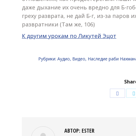
даже дыхание их очень вредно для Б-гоб
греху разврата, не дай Б-г, из-за паров
развратники (Там же, 106)
К другим урокам по Ликутей Эцот
Рубрики:
Аудио
,
Видео
,
Наследие раби Нахман
Shar
Подели
в
Facebo
АВТОР:
ESTER