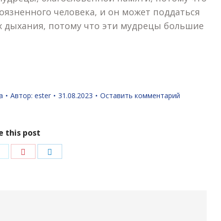
оязненного человека, и он может поддаться
 их дыхания, потому что эти мудрецы большие
а
Автор:
ester
31.08.2023
Оставить комментарий
e this post
ться
Поделиться
Поделиться
Поделиться
в
в
в
ok
Twitter
Pinterest
LinkedIn