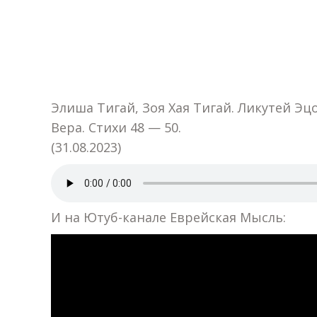
Элиша Тигай, Зоя Хая Тигай. Ликутей Эц
Вера. Стихи 48 — 50.
(31.08.2023)
И на Ютуб-канале Еврейская Мысль: