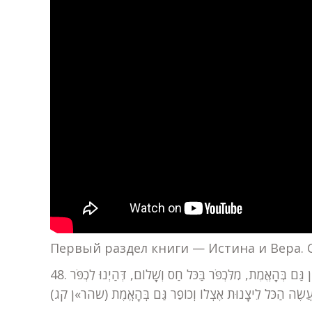
Первый раздел книги — Истина и Вера. С
48. מח. טוֹב יוֹתֵר לְהַאֲמִין אֲפִלּוּ בִּשְׁטוּתִים וּשְׁקָרִים כְּדֵי לְהַאֲמִין גַּם בְּהָאֱמֶת, מִלִּכְפֹּר בַּכֹּל חַס וְשָׁלוֹם, דְּהַיְנוּ לִכְפֹּר