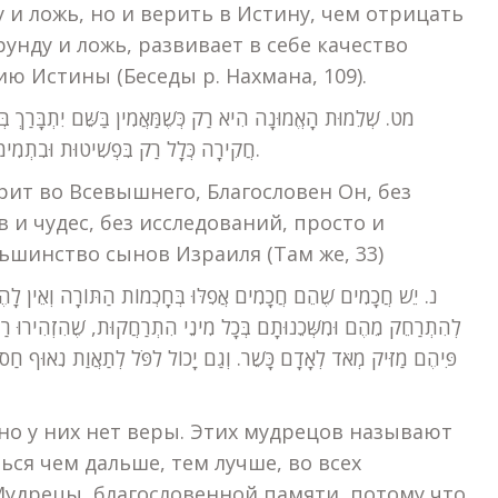
 и ложь, но и верить в Истину, чем отрицать
ерунду и ложь, развивает в себе качество
ю Истины (Беседы р. Нахмана, 109).
חֲקִירָה כְּלָל רַק בִּפְשִׁיטוּת וּבִתְמִימוּת, כְּמוֹ שֶׁהַנָּשִׁים וַהֲמוֹן עַם יִשְׂרָאֵל מַאֲמִינִים (שָׁם לג).
рит во Всевышнего, Благословен Он, без
 и чудес, без исследований, просто и
ьшинство сынов Израиля (Там же, 33)
לְהִתְרַחֵק מֵהֶם וּמִשְּׁכֵנוּתָם בְּכָל מִינֵי הִתְרַחֲקוּת, שֶׁהִזְהִירוּ רַבּ
פִּיהֶם מַזִּיק מְאֹד לְאָדָם כָּשֵׁר. וְגַם יָכוֹל לִפֹּל לְתַאֲוַת נִאוּף חַס ו
 но у них нет веры. Этих мудрецов называют
ся чем дальше, тем лучше, во всех
Мудрецы, благословенной памяти, потому что