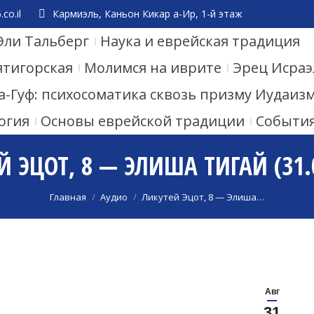
co.il
Кармиэль, Каньон Кикар а-Ир, 1-й этаж
Эли Тальберг
Наука и еврейская традиция
ятигорская
Молимся на иврите
Эрец Исраэ
а-Гуф: психосоматика сквозь призму Иудаиз
огия
Основы еврейской традиции
Событи
 ЭЦОТ, 8 — ЭЛИША ТИГАЙ (31.
Вы здесь:
Главная
Аудио
Ликутей Эцот, 8 — Элиша…
Авг
31