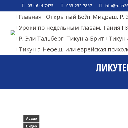
054-644-7475
055-252-7867
info@ruah26.
Главная
Открытый Бейт Мидраш. Р. 
Уроки по недельным главам. Тания П
Р. Эли Тальберг. Тикун а-Брит
Тикун 
Тикун а-Нефеш, или еврейская психол
ЛИКУТЕЙ
Аудио
Видео