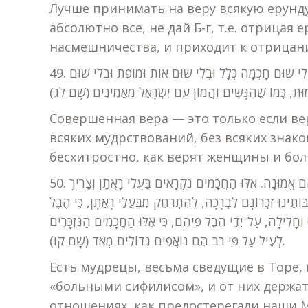
Лучше принимать на веру всякую ерунду
абсолютно все, не дай Б-г, т.е. отрицая 
насмешничества, и приходит к отрицани
49. מט. שְׁלֵמוּת הָאֱמוּנָה הִיא רַק כְּשֶׁמַּאֲמִין בַּשֵּׁם יִתְבָּרַךְ בְּלִי שׁוּם חָכְמָה כְּלָל וּבְלִי שׁוּם אוֹת וּמוֹפֵת וּבְלִי שׁוּם
Совершенная вера — это только если ве
всяких мудрствований, без всяких знаков
бесхитростно, как верят женщины и бол
50. נ. יֵשׁ חֲכָמִים שֶׁהֵם חֲכָמִים אֲפִלּוּ בְּחָכְמוֹת הַתּוֹרָה וְאֵין לָהֶם אֱמוּנָה. אֵלּוּ הַחֲכָמִים נִקְרָאִים בַּעֲלֵי רָאֲתָן וְצָרִיךְ
וֹתֵינוּ זִכְרוֹנָם לִבְרָכָה, לְהִתְרַחֵק מִבַּעֲלֵי רָאֲתָן, כִּי הֶבֶל
ְחָלִילָה, עַל־יְדֵי הֶבֶל פִּיהֶם, כִּי אֵלּוּ הַחֲכָמִים הַנִּזְכָּרִים
לְעֵיל עַל פִּי רֹב הֵם נוֹאֲפִים גְּדוֹלִים מְאֹד (שָׁם קו).
Есть мудрецы, весьма сведущие в Торе,
«больными сифилисом», и от них держать
отношениях, как предостерегали наши 