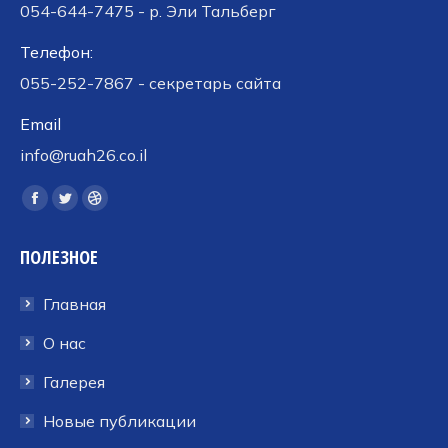
054-644-7475 - р. Эли Тальберг
Телефон:
055-252-7867 - секретарь сайта
Email
info@ruah26.co.il
Ищите нас:
Страница
Страница
Страница
Facebook
Twitter
Dribbble
ПОЛЕЗНОЕ
открывается
открывается
открывается
в
в
в
Главная
новом
новом
новом
окне
окне
окне
О нас
Галерея
Новые публикации