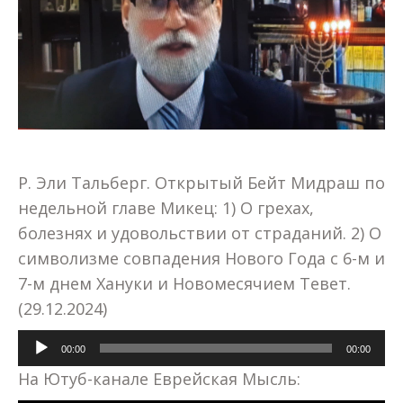
Р. Эли Тальберг. Открытый Бейт Мидраш по
недельной главе Микец: 1) О грехах,
болезнях и удовольствии от страданий. 2) О
символизме совпадения Нового Года с 6-м и
7-м днем Хануки и Новомесячием Тевет.
(29.12.2024)
Аудиоплеер
00:00
00:00
На Ютуб-канале Еврейская Мысль: