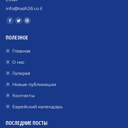
info@ruah26.co.il
Ищите нас:
Страница
Страница
Страница
Facebook
Twitter
Dribbble
ПОЛЕЗНОЕ
открывается
открывается
открывается
в
в
в
Главная
новом
новом
новом
окне
окне
окне
О нас
Галерея
Новые публикации
Контакты
Еврейский календарь
ПОСЛЕДНИЕ ПОСТЫ