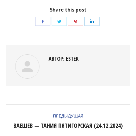
Share this post
Поделиться
Поделиться
Поделиться
Поделиться
в
в
в
в
Facebook
Twitter
Pinterest
LinkedIn
АВТОР:
ESTER
НАВИГАЦИЯ
ПРЕДЫДУЩАЯ
ПО
ВАЕШЕВ — ТАНИЯ ПЯТИГОРСКАЯ (24.12.2024)
Предыдущая
ЗАПИСЯМ
запись: