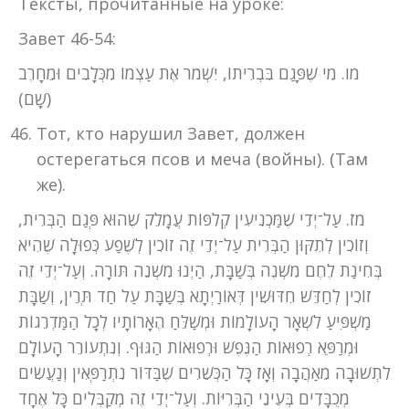
Тексты, прочитанные на уроке:
Завет 46-54:
מו. מִי שֶׁפָּגַם בִּבְרִיתוֹ, יִשְׁמֹר אֶת עַצְמוֹ מִכְּלָבִים וּמֵחָרֶב
(שָׁם)
Тот, кто нарушил Завет, должен
остерегаться псов и меча (войны). (Там
же).
מז. עַל־יְדֵי שֶׁמַּכְנִיעִין קְלִפּוֹת עֲמָלֵק שֶׁהוּא פְּגַם הַבְּרִית,
וְזוֹכִין לְתִקּוּן הַבְּרִית עַל־יְדֵי זֶה זוֹכִין לְשֶׁפַע כְּפוּלָה שֶׁהִיא
בְּחִינַת לֶחֶם מִשְׁנֶה בְּשַׁבָּת, הַיְנוּ מִשְׁנֵה תּוֹרָה. וְעַל־יְדֵי זֶה
זוֹכִין לְחַדֵּשׁ חִדּוּשִׁין דְּאוֹרַיְתָא בְּשַׁבָּת עַל חַד תְּרֵין, וְשַׁבָּת
מַשְׁפִּיעַ לִשְׁאָר הָעוֹלָמוֹת וּמְשַׁלֵּחַ הֶאָרוֹתָיו לְכָל הַמַּדְרֵגוֹת
וּמְרַפֵּא רְפוּאוֹת הַנֶּפֶשׁ וּרְפוּאוֹת הַגּוּף. וְנִתְעוֹרֵר הָעוֹלָם
לִתְשׁוּבָה מֵאַהֲבָה וְאָז כָּל הַכְּשֵׁרִים שֶׁבַּדּוֹר נִתְרַפְּאִין וְנַעֲשִׂים
מְכֻבָּדִים בְּעֵינֵי הַבְּרִיּוֹת. וְעַל־יְדֵי זֶה מְקַבְּלִים כָּל אֶחָד