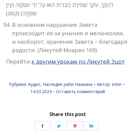
לְהֵפֶךְ, עִקַּר שְׁמִירַת הַבְּרִית הוּא עַל־יְדֵי שִׂמְחָה (עַיֵּן
שִׂמְחָה) (קסט)
В основном нарушение Завета
происходит из-за уныния и меланхолии,
и наоборот, хранение Завета – благодаря
радости. (Ликутей Моаран 169)
Перейти
к другим урокам по Ликутей Эцот
Рубрики:
Аудио
,
Наследие раби Нахмана
Автор:
ester
14.03.2024
Оставить комментарий
Share this post
Поделиться
Поделиться
Поделиться
Поделиться
в
в
в
в