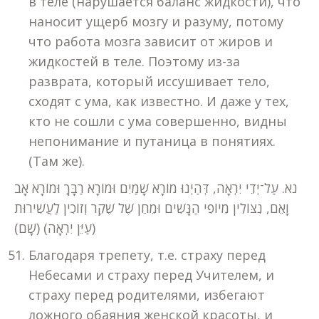
в теле (нарушается баланс жидкости), что
наносит ущерб мозгу и разуму, потому
что работа мозга зависит от жиров и
жидкостей в теле. Поэтому из-за
разврата, который иссушивает тело,
сходят с ума, как известно. И даже у тех,
кто не сошли с ума совершенно, видны
непонимание и путаница в понятиях.
(Там же).
נא. עַל־יְדֵי יִרְאָה, דְּהַיְנוּ מוֹרָא שָׁמַיִם וּמוֹרָא רַבָּךְ וּמוֹרָא אָב
וָאֵם, נִצּוֹלִין מִיוֹפִי הַנָּשִׁים וּמֵחֵן שֶׁל שֶׁקֶר וְזוֹכִין לַעֲשִׁירוּת
(עַיֵּן יִרְאָה) (שָׁם)
Благодаря трепету, т.е. страху перед
Небесами и страху перед Учителем, и
страху перед родителями, избегают
ложного обаяния женской красоты, и