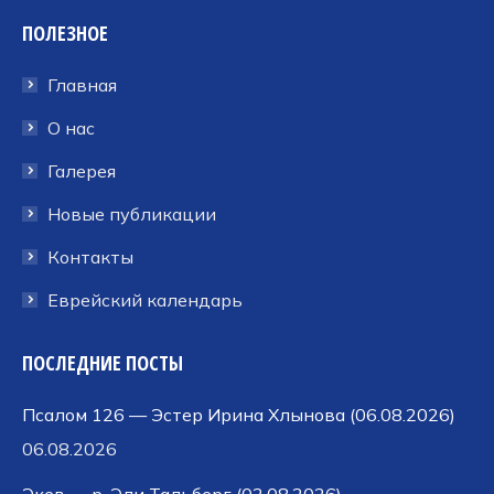
Facebook
Twitter
Dribbble
ПОЛЕЗНОЕ
открывается
открывается
открывается
в
в
в
Главная
новом
новом
новом
окне
окне
окне
О нас
Галерея
Новые публикации
Контакты
Еврейский календарь
ПОСЛЕДНИЕ ПОСТЫ
Псалом 126 — Эстер Ирина Хлынова (06.08.2026)
06.08.2026