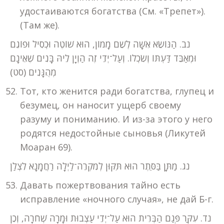
удостаиваются богатства (См. «Трепет»).
(Там же).
נב. הַנּוֹשֵׂא אִשָּׁה לְשֵׁם מָמוֹן, הוּא שׁוֹטֶה וּכְסִיל וּפוֹגֵם
וּמְאַבֵּד דַּעְתּוֹ וְשִׂכְלוֹ. וְעַל־יְדֵי זֶה הַוְיָן לֵיהּ בָּנִים שֶׁאֵינָם
מְהֻגָּנִים (סט)
Тот, кто женится ради богатства, глупец и
безумец, он наносит ущерб своему
разуму и пониманию. И из-за этого у него
родятся недостойные сыновья (Ликутей
Моаран 69).
נג. מַתָּן בַּסֵּתֶר הוּא תִּקּוּן לְמִקְרֵה־לַיְלָה רַחֲמָנָא לִצְלַן
Давать пожертвования тайно есть
исправление «ночного случая», не дай Б-г.
נד. עִקַּר פְּגַם הַבְּרִית הוּא עַל־יְדֵי עַצְבוּת וּמָרָה שְׁחֹרָה, וְכֵן