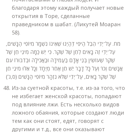
благодаря этому каждый получает новые
открытия в Торе, сделанные
праведником в шабат. (Ликутей Моаран
58).
מח. עַל־יְדֵי הֶבֶל הַיֹּפִי דְּהַיְנוּ שֶׁאֵינוֹ נִשְׁמָר מִיוֹפִי הַנָּשִׁים,
עַל־יְדֵי זֶה בָּאִים לְחֵן שֶׁל שֶׁקֶר. כִּי יֵשׁ כַּמָּה מִינֵי חֵן שֶׁל
שֶׁקֶר שֶׁעוֹשִׂין בְּנֵי אָדָם בַּעֲמִידָה וּבַאֲכִילָה וּבְדִבּוּרוֹ עִם
אֲנָשִׁים וְכוּ’ וְעַל כָּל דָּבָר יֵשׁ חֵן אַחֵר מְיֻחָד וְכָל אֵלּוּ מִינֵי חֵן
שֶׁל שֶׁקֶר בָּאִים, עַל־יְדֵי שֶׁלֹּא נִזְהָר מִיוֹפִי הַנָּשִׁים (ס,ג’)
Из-за суетной красоты, т.е. из-за того, что
не избегает женской красоты, попадают
под влияние лжи. Есть несколько видов
ложного обаяния, которые создают люди
тем как они стоят, едят, говорят с
другими и т.д., все они оказывают