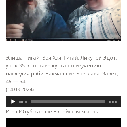
Элиша Тигай, Зоя Хая Тигай. Ликутей Эцот,
урок 35 в составе курса по изучению
наследия раби Нахмана из Бреслава: Завет,
46 — 54.
(14.03.2024)
Аудиоплеер
00:00
00:00
И на Ютуб-канале Еврейская мысль: