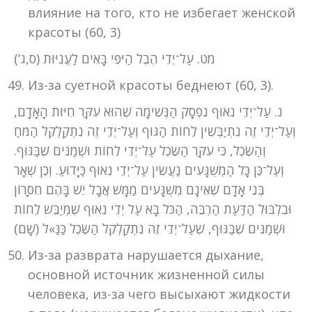
влияние на того, кто не избегает женской
красоты (60, 3)
מט. עַל־יְדֵי הֶבֶל הַיֹּפִי בָּאִים לַעֲנִיּוּת (ס,ג’)
Из-за суетной красоты беднеют (60, 3).
נ. עַל־יְדֵי נִאוּף נִפְסָק הַנְּשִׁימָה שֶׁהוּא עִקַּר חִיּוּת הָאָדָם,
וְעַל־יְדֵי זֶה נִתְיַבְּשִׁין לֵחוֹת הַגּוּף וְעַל־יְדֵי זֶה נִתְקַלְקֵל הַמֹּחַ
וְהַשֵּׂכֶל, כִּי עִקַּר הַשֵּׂכֶל עַל־יְדֵי לֵחוֹת וּשְׁמַנִּים שֶׁבַּגּוּף.
וְעַל־כֵּן כָּל הַמְשֻׁגָּעִים נַעֲשִׂין עַל־יְדֵי נִאוּף כַּיָּדוּעַ. וְכֵן שְׁאָר
בְּנֵי אָדָם שֶׁאֵינָם מְשֻׁגָּעִים מַמָּשׁ אֲבָל יֵשׁ בָּהֶם חִסָּרוֹן
וּבִלְבּוּל הַדַּעַת הַרְבֵּה, הַכֹּל בָּא עַל יְדֵי נִאוּף שֶׁמְּיַבֵּשׁ לֵחוֹת
וּשְׁמַנִּים שֶׁבַּגּוּף, שֶׁעַל־יְדֵי זֶה נִתְקַלְקֵל הַשֵּׂכֶל כַּנַּ»ל (שָׁם)
Из-за разврата нарушается дыхание,
основной источник жизненной силы
человека, из-за чего высыхают жидкости