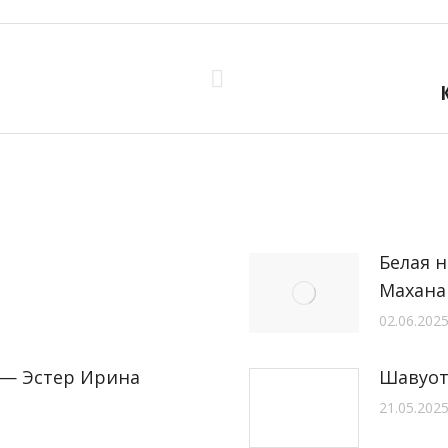
Следующая
запись:
Белая 
Маханаи
02.06.202
 — Эстер Ирина
Шавуот
21.05.202