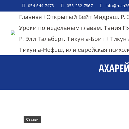
054-644-7475
055-252-7867
info@ruah26.
Главная
Открытый Бейт Мидраш. Р. 
Уроки по недельным главам. Тания П
Р. Эли Тальберг. Тикун а-Брит
Тикун 
Тикун а-Нефеш, или еврейская психол
АХАРЕЙ
Статьи