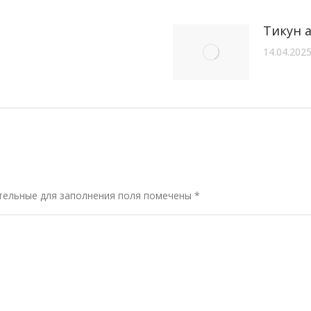
Тикун 
14.04.202
ательные для заполнения поля помечены
*