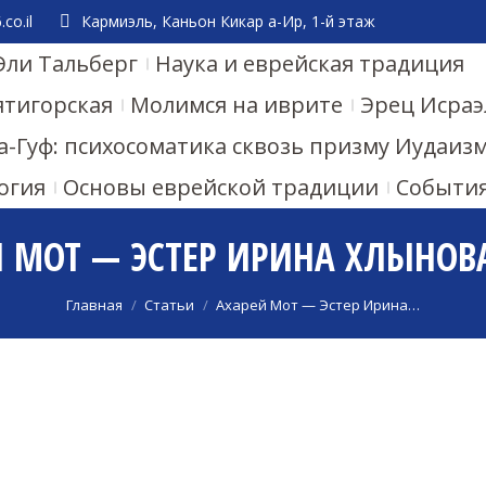
co.il
Кармиэль, Каньон Кикар а-Ир, 1-й этаж
Эли Тальберг
Наука и еврейская традиция
ятигорская
Молимся на иврите
Эрец Исраэ
а-Гуф: психосоматика сквозь призму Иудаиз
огия
Основы еврейской традиции
Событи
 МОТ — ЭСТЕР ИРИНА ХЛЫНОВА
Вы здесь:
Главная
Статьи
Ахарей Мот — Эстер Ирина…