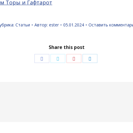
ям Торы и Гафтарот
убрика:
Статьи
Автор:
ester
05.01.2024
Оставить комментар
Share this post
Поделиться
Поделиться
Поделиться
Поделиться
в
в
в
в
Facebook
Twitter
Pinterest
LinkedIn