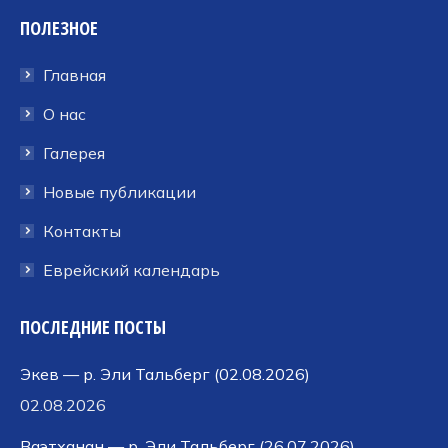
Facebook
Twitter
Dribbble
ПОЛЕЗНОЕ
открывается
открывается
открывается
в
в
в
Главная
новом
новом
новом
окне
окне
окне
О нас
Галерея
Новые публикации
Контакты
Еврейский календарь
ПОСЛЕДНИЕ ПОСТЫ
Экев — р. Эли Тальберг (02.08.2026)
02.08.2026
Ваэтханан — р. Эли Тальберг (26.07.2026)