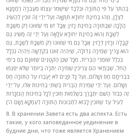
בִּימֵי הַחֹל וְגַם זֶה נִקְרָא שְׁמִירַת הַבְּרִית, מֵאַחַר שֶׁזִּוּוּגוֹ
בְּהֶתֵּר עַל פִּי הַתּוֹרָה וּבִלְבַד שֶׁיִּשְׁמֹר עַצְמוֹ מֵעֲבֵרָה רַחֲמָנָא
לִצְלָן, וְזֶהוּ בְּחִינַת יִחוּדָא תַּתָּאָה וְעַל־יְדֵי זֶה זוֹכִין לְהַשִּׂיג
הֲלָכָה שֶׁבַּתּוֹרָה בְּחִינַת רָזִין. אֲבָל יֵשׁ מִי שֶׁזִּוּוּגוֹ רַק מִשַּׁבָּת
לְשַׁבָּת וְהוּא בְּחִינַת יִחוּדָא עִלָּאָה וְעַל יְדֵי זֶה מַשִּׂיג גַּם
קַבָּלָה וְרָזִין דְּרָזִין. אֲבָל גַּם מִי שֶׁזִּוּוּגוֹ רַק מִשַּׁבָּת לְשַׁבָּת, גַּם
הוּא צָרִיךְ שְׁמִירָה גְּדוֹלָה, שֶׁיִּהְיֶה זִוּוּגוֹ בִּקְדֻשָּׁה וְיִהְיֶה נִכְלָל
בִּכְלַל שׁוֹמְרֵי הַבְּרִית, מִכָּל שֶׁכֵּן הַקְּטַנִּים שֶׁזִּוּוּגָם גַּם בִּימֵי
הַחֹל, שֶׁבְּוַדַּאי הֵם צְרִיכִין שְׁמִירָה יְתֵרָה בְּיוֹתֵר שֶׁלֹּא יִפְגְּמוּ
בִּבְרִיתָם חַס וְשָׁלוֹם, וְעַל כָּל פָּנִים לֹא יַעַבְרוּ עַל הַתּוֹרָה חַס
וְשָׁלוֹם. וְעַל יְדֵי שְׁמִירַת הַבְּרִית בִּשְׁתֵּי בְּחִינוֹת אֵלּוּ, עַל־יְדֵי
זֶה כְּבוֹד הַשֵּׁם יִתְבָּרַךְ בִּשְׁלֵמוּת וְזוֹכִין לְכָל בְּחִינוֹת הַנִּזְכָּרוֹת
לְעֵיל עַד שֶׁזּוֹכִין לָבוֹא לִתְבוּנוֹת הַתּוֹרָה לְעֻמְקָא (שָׁם ה’)
8. В хранении Завета есть два аспекта. Есть
такие, у кого заповеданное уединение в
будние дни, что тоже является Хранением