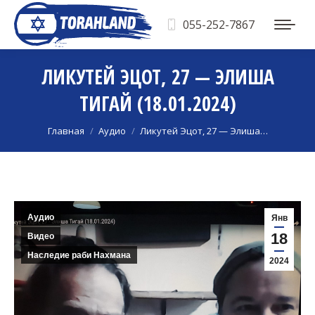
055-252-7867
ЛИКУТЕЙ ЭЦОТ, 27 — ЭЛИША
ТИГАЙ (18.01.2024)
Вы здесь:
Главная
Аудио
Ликутей Эцот, 27 — Элиша…
Аудио
Янв
18
Видео
Наследие раби Нахмана
2024