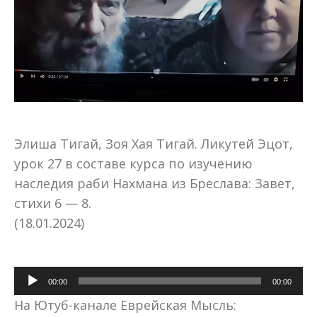
Элиша Тигай, Зоя Хая Тигай. Ликутей Эцот,
урок 27 в составе курса по изучению
наследия раби Нахмана из Бреслава: Завет,
стихи 6 — 8.
(18.01.2024)
Аудиоплеер
00:00
00:00
На Ютуб-канале Еврейская Мысль: