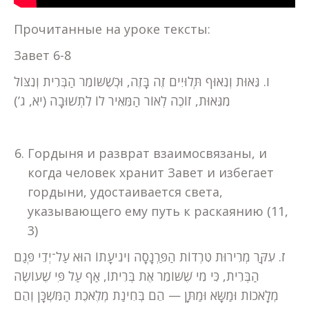
Прочитанные на уроке тексты:
Завет 6-8
ו. גֵּאוּת וְנִאוּף תְּלוּיִים זֶה בָּזֶה, וּכְשֶׁשּׁוֹמֵר הַבְּרִית וְנִצּוֹל
מִגֵּאוּת, זוֹכֶה לְאוֹר הַמֵּאִיר לוֹ לִתְשׁוּבָה (יא, ג’)
Гордыня и разврат взаимосвязаны, и
когда человек хранит Завет и избегает
гордыни, удостаивается света,
указывающего ему путь к раскаянию (11,
3)
ז. עִקַּר מְרִירוּת טִרְדוֹת הַפַּרְנָסָה וִיגִיעָתוֹ הוּא עַל־יְדֵי פְּגַם
הַבְּרִית, כִּי מִי שֶׁשּׁוֹמֵר אֶת בְּרִיתוֹ, אַף עַל פִּי שֶׁעוֹשֶׂה
מְלָאכוֹת וּמַשָּׂא וּמַתָּן — הֵם בְּחִינַת מְלֶאכֶת הַמִּשְׁכָּן וְהֵם