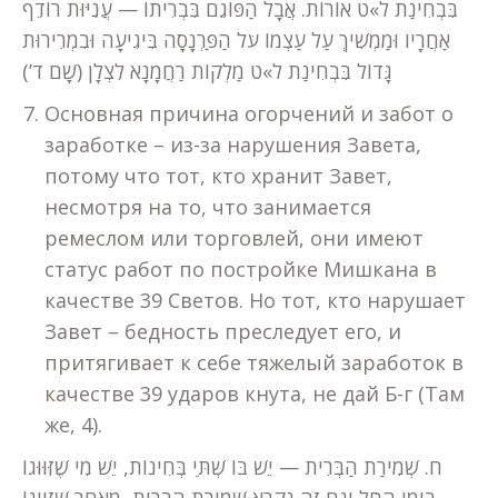
בִּבְחִינַת ל»ט אוֹרוֹת. אֲבָל הַפּוֹגֵם בִּבְרִיתוֹ — עֲנִיּוּת רוֹדֵף
אַחֲרָיו וּמַמְשִׁיךְ עַל עַצְמוֹ עֹל הַפַּרְנָסָה בִּיגִיעָה וּבִמְרִירוּת
גָּדוֹל בִּבְחִינַת ל»ט מַלְקוֹת רַחֲמָנָא לִצְלָן (שָׁם ד’)
Основная причина огорчений и забот о
заработке – из-за нарушения Завета,
потому что тот, кто хранит Завет,
несмотря на то, что занимается
ремеслом или торговлей, они имеют
статус работ по постройке Мишкана в
качестве 39 Светов. Но тот, кто нарушает
Завет – бедность преследует его, и
притягивает к себе тяжелый заработок в
качестве 39 ударов кнута, не дай Б-г (Там
же, 4).
ח. שְׁמִירַת הַבְּרִית — יֵשׁ בּוֹ שְׁתֵּי בְּחִינוֹת, יֵשׁ מִי שֶׁזִּוּוּגוֹ