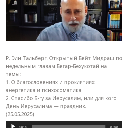
Р. Эли Тальберг. Открытый Бейт Мидраш по
недельным главам Бегар-Бехукотай на
темы:
1. О благословениях и проклятиях:
энергетика и психосоматика.
2. Спасибо Б-гу за Иерусалим, или для кого
День Иерусалима — праздник.
(25.05.2025)
Аудиоплеер
00:00
00:00