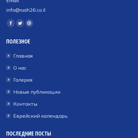
Email
info@ruah26.co.il
Ищите нас:
Страница
Страница
Страница
Facebook
Twitter
Dribbble
ПОЛЕЗНОЕ
открывается
открывается
открывается
в
в
в
Главная
новом
новом
новом
окне
окне
окне
О нас
Галерея
Новые публикации
Контакты
Еврейский календарь
ПОСЛЕДНИЕ ПОСТЫ