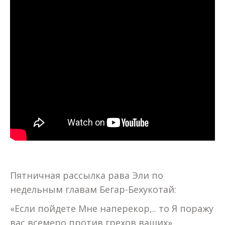
Пятничная рассылка рава Эли по
недельным главам Бегар-Бехукотай:
«Если пойдете Мне наперекор,.. то Я поражу
вас всемеро против грехов ваших»