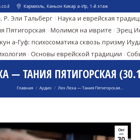
co.il
Кармиэль, Каньон Кикар а-Ир, 1-й этаж
 Р. Эли Тальберг
Наука и еврейская традиц
ия Пятигорская
Молимся на иврите
Эрец И
кун а-Гуф: психосоматика сквозь призму Иу
ихология
Основы еврейской традиции
Соб
ХА — ТАНИЯ ПЯТИГОРСКАЯ (30.1
Вы здесь:
Главная
Аудио
Лех Леха — Тания Пятигорская…
Окт
30