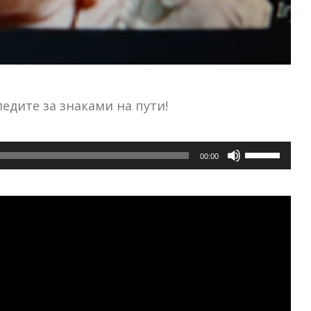
ледите за знаками на пути!
Используй
00:00
клавиши
вверх/
вниз,
чтобы
увеличить
или
уменьшить
громкость.