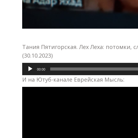
Тания Пятигорская. Лех Леха: потомки, с
(30.10.2023)
Аудиоплеер
00:00
И на Ютуб-канале Еврейская Мысль: