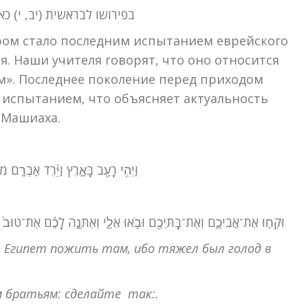
בפירושו לבראשית (יב, י) כ
ром стало последним испытанием еврейского
. Наши учителя говорят, что оно относится
им». Последнее поколение перед приходом
 испытанием, что объясняет актуальность
 Машиаха.
י) וַיְהִ֥י רָעָ֖ב בָּאָ֑רֶץ וַיֵּ֨רֶד אַבְרָ֤ם:
יח) וּקְח֧וּ אֶת־אֲבִיכֶ֛ם וְאֶת־בָּֽתֵּיכֶ֖ם וּבֹ֣אוּ אֵלָ֑י וְאֶתְּנָ֣ה לָכֶ֗ם אֶת־טוּ:
 в Египет пожить там, ибо тяжел был голод в
им братьям: сделайте так:
.