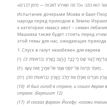
«אשר הוא כתב: «כל מה שאירע לאבות — סימן לבנים
Испытание дочерьми Моава и Баал-Пэо
народа перед приходом в Землю Израиля
к категории «маасэ авот – симан лебан
Машиаха также будет стоять перед этим
этой темы для нас, ожидающих прихода
Спуск в галут неизбежен для евреев
( מִצְרַ֨יְמָה֙ לָג֣וּר שָׁ֔ם כִּֽי־כָבֵ֥ד הָֽרָעָ֖ב בָּאָֽרֶץ
(בראשית יב)
(יז) וַיֹּ֤אמֶר פַּרְעֹה֙ אֶל־יוֹסֵ֔ף אֱמֹ֥ר אֶל־אַחֶ֖יךָ זֹ֣את עֲשׂ֑וּ…
(ב֙ אֶ֣רֶץ מִצְרַ֔יִם וְאִכְל֖וּ אֶת־חֵ֥לֶב הָאָֽרֶץ
(בראשית מה)
(10) И был голод в стране, и сошел Аврам
стране.
(Берешит 12)
(17) И сказал фараон Йосефу: «скажи тво