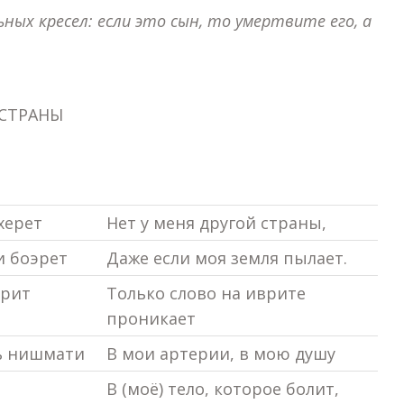
льных кресел: если это сын, то умертвите его, а
РУГОЙ СТРАНЫ
херет
Нет у меня другой страны,
и боэрет
Даже если моя земля пылает.
врит
Только слово на иврите
проникает
ль нишмати
В мои артерии, в мою душу
В (моё) тело, которое болит,