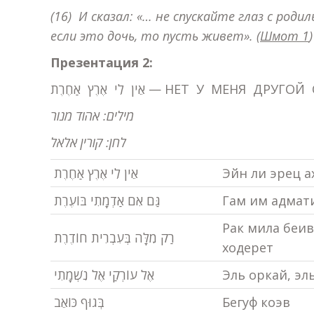
(16) И сказал: «… не спускайте глаз с роди
если это дочь, то пусть живет».
(
Шмот 1
)
Презентация 2:
אֵין לִי אֶרֶץ אַחֶרֶת — НЕТ У МЕНЯ Д
מילים: אהוד מנור
לחן:
קורין אלאל
אֵין לִי אֶרֶץ אַחֶרֶת
Эйн ли эрец а
גַּם אִם אַדְמָתִי בּוֹעֶרֶת
Гам им адмат
Рак мила беи
רַק מִלָּה בְּעִבְרִית חוֹדֶרֶת
ходерет
אֶל עוֹרְקַי אֶל נִשְׁמָתִי
Эль оркай, э
בְּגוּף כּוֹאֵב
Бегуф коэв