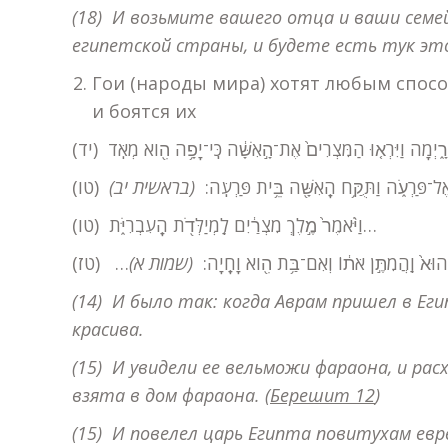
(18) И возьмите вашего отца и ваши семей
египетской страны, и будете есть тук этой
Гои (народы мира) хотят любым спосо
и боятся их
(֖הּ אֶל־פַּרְעֹ֑ה וַתֻּקַּ֥ח הָֽאִשָּׁ֖ה בֵּ֥ית פַּרְעֹֽה
(בראשית יב)
(טו) וַיֹּ֨אמֶר֙ מֶ֣לֶךְ מִצְרַ֔יִם לַֽמְיַלְּדֹ֖ת הָֽעִבְרִיֹּ֑ת…
(ֵ֥ן הוּא֙ וַֽהֲמִתֶּ֣ן אֹת֔וֹ וְאִם־בַּ֥ת הִ֖וא וָחָֽיָה
(שמות א)
(14) И было так: когда Аврам пришел в Ег
красива.
(15) И увидели ее вельможи фараона, и ра
взята в дом фараона.
(
Берешит 12
)
(15) И повелел царь Египта повитухам евр