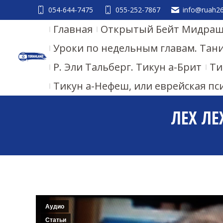
054-644-7475
055-252-7867
info@ruah26.
Главная
Открытый Бейт Мидраш.
Уроки по недельным главам. Тан
Р. Эли Тальберг. Тикун а-Брит
Ти
Тикун а-Нефеш, или еврейская пс
ЛЕХ ЛЕ
Аудио
Статьи