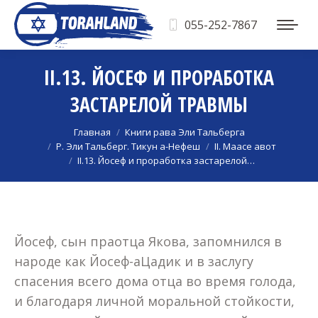
055-252-7867
II.13. ЙОСЕФ И ПРОРАБОТКА
ЗАСТАРЕЛОЙ ТРАВМЫ
Вы здесь:
Главная
Книги рава Эли Тальберга
Р. Эли Тальберг. Тикун а-Нефеш
II. Маасе авот
II.13. Йосеф и проработка застарелой…
Йосеф, сын праотца Якова, запомнился в
народе как Йосеф-аЦадик и в заслугу
спасения всего дома отца во время голода,
и благодаря личной моральной стойкости,