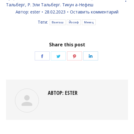
Тальберг
,
Р. Эли Тальберг. Тикун а-Нефеш
Автор:
ester
28.02.2023
Оставить комментарий
Теги:
Ваигаш
Йосеф
Микец
Share this post
Поделиться
Поделиться
Поделиться
Поделиться
в
в
в
в
Facebook
Twitter
Pinterest
LinkedIn
АВТОР:
ESTER