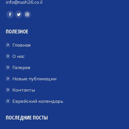
info@ruah26.co.il
Ищите нас:
Страница
Страница
Страница
Facebook
Twitter
Dribbble
ПОЛЕЗНОЕ
открывается
открывается
открывается
в
в
в
Главная
новом
новом
новом
окне
окне
окне
О нас
Галерея
Новые публикации
Контакты
Еврейский календарь
ПОСЛЕДНИЕ ПОСТЫ