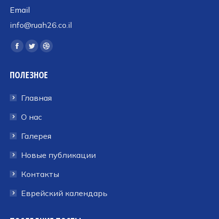
Email
info@ruah26.co.il
Ищите нас:
Страница
Страница
Страница
Facebook
Twitter
Dribbble
ПОЛЕЗНОЕ
открывается
открывается
открывается
в
в
в
Главная
новом
новом
новом
окне
окне
окне
О нас
Галерея
Новые публикации
Контакты
Еврейский календарь