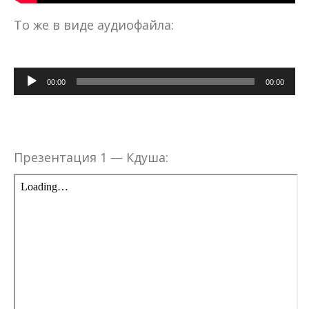
То же в виде аудиофайла:
Аудиоплеер
00:00
00:00
Презентация 1 — Кдуша: