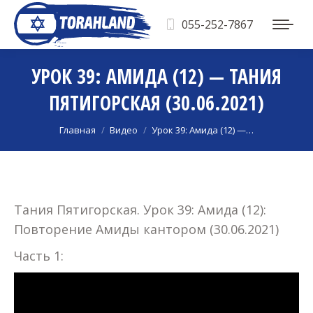
055-252-7867
УРОК 39: АМИДА (12) — ТАНИЯ
ПЯТИГОРСКАЯ (30.06.2021)
Вы здесь:
Главная
Видео
Урок 39: Амида (12) —…
Тания Пятигорская. Урок 39: Амида (12):
Повторение Амиды кантором (30.06.2021)
Часть 1: