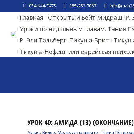
054-644-7475
055-252-7867
info@ruah26.
Главная
Открытый Бейт Мидраш. Р. 
Уроки по недельным главам. Тания П
Р. Эли Тальберг. Тикун а-Брит
Тикун 
Тикун а-Нефеш, или еврейская психол
УРОК 40: АМИДА (13) (ОКОНЧАНИЕ)
Аудио
,
Видео
,
Молимся на иврите - Тания Пятигор