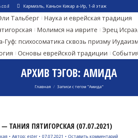
co.il
Кармиэль, Каньон Кикар а-Ир, 1-й этаж
Эли Тальберг
Наука и еврейская традиция
ятигорская
Молимся на иврите
Эрец Исраэ
а-Гуф: психосоматика сквозь призму Иудаиз
огия
Основы еврейской традиции
Событи
АРХИВ ТЭГОВ:
АМИДА
Вы здесь:
Главная
Записи с тегом "Амида"
 — ТАНИЯ ПЯТИГОРСКАЯ (07.07.2021)
ская
Автор:
ester
07.07.2021
Оставить комментарий