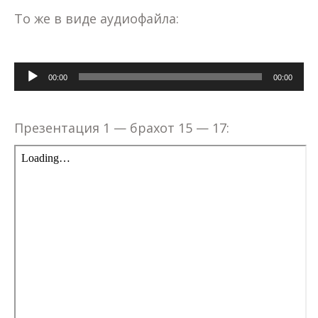
То же в виде аудиофайла:
Аудиоплеер
00:00
00:00
Презентация 1 — брахот 15 — 17: