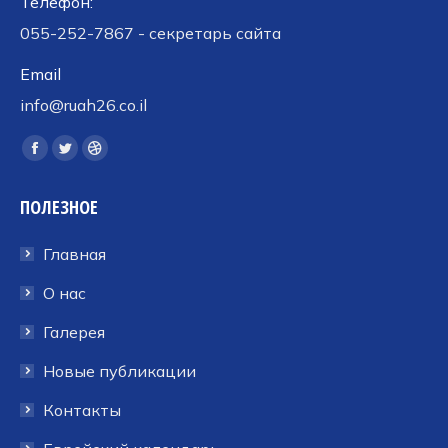
Телефон:
055-252-7867 - секретарь сайта
Email
info@ruah26.co.il
Ищите нас:
Страница
Страница
Страница
Facebook
Twitter
Dribbble
ПОЛЕЗНОЕ
открывается
открывается
открывается
в
в
в
Главная
новом
новом
новом
окне
окне
окне
О нас
Галерея
Новые публикации
Контакты