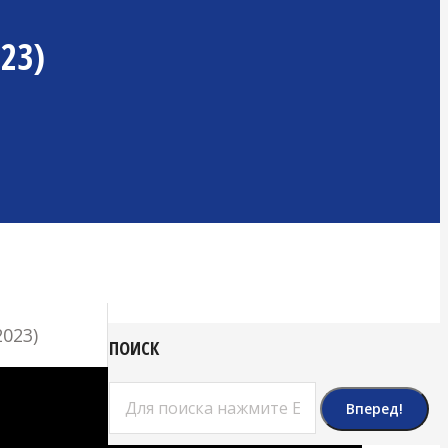
23)
023)
ПОИСК
Поиск: