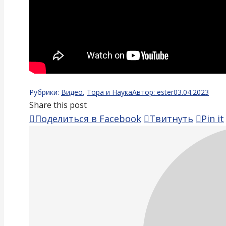
Рубрики:
Видео
,
Тора и Наука
Автор:
ester
03.04.2023
Share this post
Поделиться
Подели
Поделиться в Facebook
Твитнуть
Pin it
в
в
Facebook
Twitter