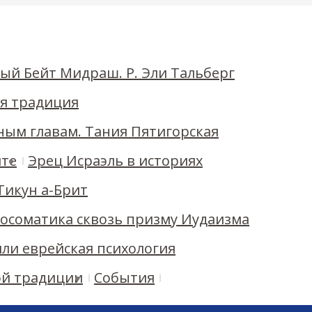
ь, Каньон Кикар а-Ир, 1-й этаж
ый Бейт Мидраш. Р. Эли Тальберг
ая традиция
ным главам. Тания Пятигорская
ите
Эрец Исраэль в историях
 Тикун а-Брит
ихосоматика сквозь призму Иудаизма
или еврейская психология
ой традиции
События