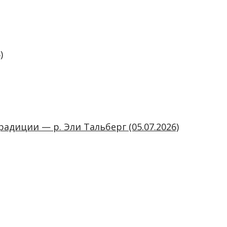
)
диции — р. Эли Тальберг (05.07.2026)