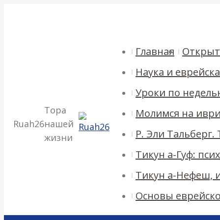
Перейти
054-644-7475
055-252-7867
info@ruah26.co.il
Кармиэл
к
Страница
Страница
Страница
Страница
Facebook
Twitter
Pinterest
Instagram
содержанию
открывается
открывается
открывается
открывается
Главная
Открыт
в
в
в
в
новом
новом
новом
новом
Наука и еврейск
окне
окне
окне
окне
Уроки по недель
Тора
Молимся на ивр
Ruah26
нашей
Р. Эли Тальберг.
жизни
Тикун а-Гуф: пс
Тикун а-Нефеш, 
Основы еврейск