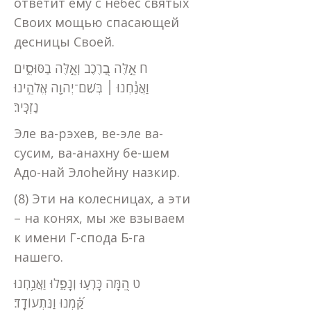
ответит ему с небес святых
Своих мощью спасающей
десницы Своей.
ח אֵ֣לֶּה בָ֭רֶכֶב וְאֵ֣לֶּה בַסּוּסִ֑ים
וַאֲנַ֓חְנוּ ׀ בְּשֵׁם־יְהוָ֖ה אֱלֹהֵ֣ינוּ
נַזְכִּֽיר׃
Эле ва-рэхев, ве-эле ва-
сусим, ва-анахну бе-шем
Адо-най Элоhейну назкир.
(8) Эти на колесницах, а эти
– на конях, мы же взываем
к имени Г-спода Б-га
нашего.
ט הֵ֭מָּה כָּרְע֣וּ וְנָפָ֑לוּ וַאֲנַ֥חְנוּ
קַּ֝֗מְנוּ וַנִּתְעוֹדָֽד׃