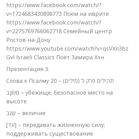
https://www.facebook.com/watch/?
v=1724683430898773 Поём на иврите
https://www.facebook.com/watch/?
v=2275769766062718 Семейный центр
Ростов-на-Дону
https://www.youtube.com/watch?v=qsVXn3bz
GvI Israeli Classics Поёт Замира Хэн
Презентация 3:
Слова к Псалму 20 – תהילים פרק כ’ (מילים)
מִשׂגָב – убежище; безопасное место на
высоте
שֶׂגֶב – величие
[עד] – передавать жизненную силу;
поддерживать существование