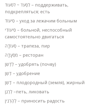
לִסְעֹד ~ לסעוד – поддерживать,
подкрепляться; есть
סִיעוֹד – уход за лежачим больным
סִיעוֹדִי – больной, неспособный
самостоятельно двигаться
סְעוֹדָה – трапеза, пир
מִסְעָדָה – ресторан
לְדַשֵן – удобрять (почву)
דֶשֶן – удобрение
דַשֵן – плодородный (земля), жирный
לְרַנֵן –петь, ликовать
לְהַרְנִין – приносить радость