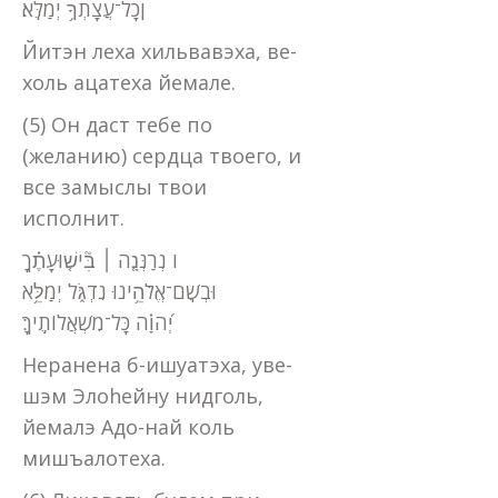
וְֽכָל־עֲצָתְךָ֥ יְמַלֵּֽא׃
Йитэн леха хильвавэха, ве-
холь ацатеха йемале.
(5) Он даст тебе по
(желанию) сердца твоего, и
все замыслы твои
исполнит.
ו נְרַנְּנָ֤ה ׀ בִּ֘ישׁ֤וּעָתֶ֗ךָ
וּבְשֵֽׁם־אֱלֹהֵ֥ינוּ נִדְגֹּ֑ל יְמַלֵּ֥א
יְ֝הוָ֗ה כָּל־מִשְׁאֲלוֹתֶֽיךָ׃
Неранена б-ишуатэха, уве-
шэм Элоhейну нидголь,
йемалэ Адо-най коль
мишъалотеха.