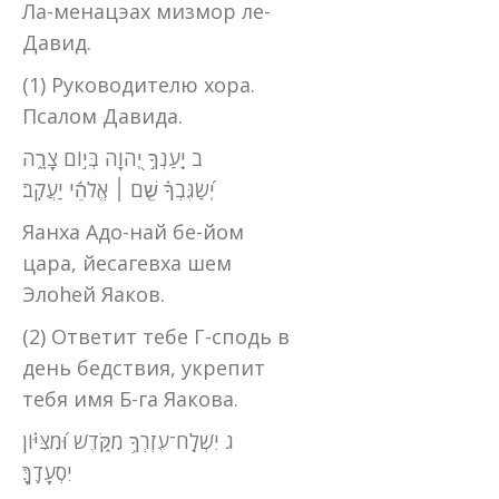
Ла-менацэах мизмор ле-
Давид.
(1) Руководителю хора.
Псалом Давида.
ב יַֽעַנְךָ֣ יְ֭הוָה בְּי֣וֹם צָרָ֑ה
יְ֝שַׂגֶּבְךָ֗ שֵׁ֤ם ׀ אֱלֹהֵ֬י יַעֲקֹֽב׃
Яанха Адо-най бе-йом
цара, йесагевха шем
Элоhей Яаков.
(2) Ответит тебе Г-сподь в
день бедствия, укрепит
тебя имя Б-га Яакова.
ג יִשְׁלַֽח־עֶזְרְךָ֥ מִקֹּ֑דֶשׁ וּ֝מִצִּיּ֗וֹן
יִסְעָדֶֽךָּ׃