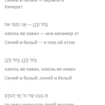
Синий и белый — Хермон и
Кинерет
כָּחֹל וְלָבָן — אֲנִי מְזַמֵּר אֶת
кахоль ве-лаван — ани мезамер эт
Синий и белый — я пою об этом
כָּחֹל וְלָבָן, כָּחֹל וְלָבָן
кахоль ве-лаван, кахоль ве-лаван
Синий и белый, синий и белый
זֶה צֶבַע שֶׁלִּי כֹּל יַמַּי לְעוֹלָם
зэ цева шели коль ямай ле-олам