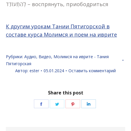
לְהִתְעוֹדֵד – воспрянуть, приободриться
К другим урокам Тании Пятигорской в
составе курса Молимся и поем на иврите
Рубрики:
Аудио
,
Видео
,
Молимся на иврите - Тания
Пятигорская
Автор:
ester
05.01.2024
Оставить комментарий
Share this post
Поделиться
Поделиться
Поделиться
Поделиться
в
в
в
в
Facebook
Twitter
Pinterest
LinkedIn