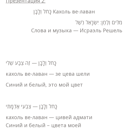
Презентация 2:
כָּחֹל וְלָבָן Кахоль ве-лаван
מִלִּים וְלַחַן: יִשְׂרָאֵל רֶשֶׁל
Слова и музыка — Исраэль Решель
כָּחֹל וְלָבָן — זֶה צֶבַע שֶׁלִּי
кахоль ве-лаван — зе цева шели
Синий и белый, это мой цвет
כָּחֹל וְלָבָן — צִבְעֵי אַדְמָתִי
кахоль ве-лаван — цивей адмати
Синий и белый – цвета моей