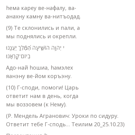
hема кареу ве-нафалу, ва-
анахну камну ва-нитъодад.
(9) Те склонились и пали, а
мы поднялись и окрепли.
י יְהוָ֥ה הוֹשִׁ֑יעָה הַ֝מֶּ֗לֶךְ יַעֲנֵ֥נוּ
בְיוֹם־קָרְאֵֽנוּ׃
Адо-най hошиа, hамэлех
яанэну ве-йом коръэну.
(10) Г-споди, помоги! Царь
ответит нам в день, когда
мы воззовем (к Нему).
(Р. Мендель Агранович: Уроки по сидуру.
Ответит тебе Г-сподь… Теилим 20_25.10.23)