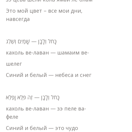
Это мой цвет – все мои дни,
навсегда
כָּחֹל וְלָבָן — שָׁמַיִם וְשֶׁלֶג
кахоль ве-лаван — шамаим ве-
шелег
Синий и белый — небеса и снег
כָּחֹל וְלָבָן — זֶה פֶּלֶא וָפֶלֶא
кахоль ве-лаван — зэ пеле ва-
феле
Синий и белый — это чудо