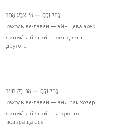
כָּחֹל וְלָבָן — אֵין צֶבַע אַחֵר
кахоль ве-лаван — эйн цева ахер
Синий и белый — нет цвета
другого
כָּחֹל וְלָבָן — אֲנִי רַק חוֹזֵר
кахоль ве-лаван — ани рак хозер
Синий и белый — я просто
возвращаюсь