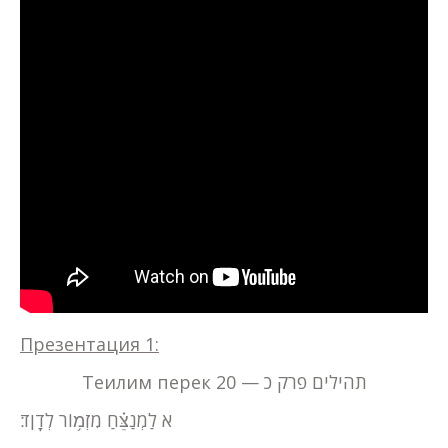
Презентация 1:
Теилим перек 20 — תהילים פרק כ
א לַמְנַצֵּ֗חַ מִזְמ֥וֹר לְדָוִֽד׃