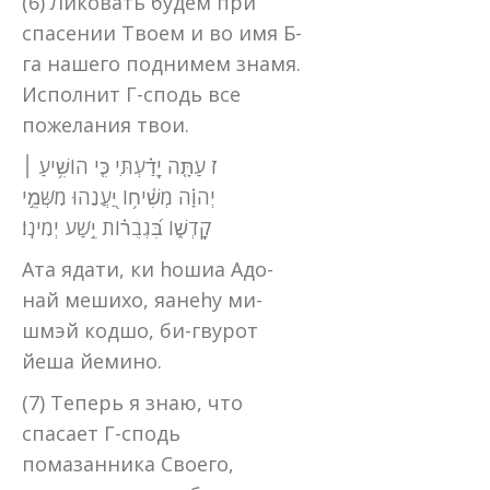
(6) Ликовать будем при
спасении Твоем и во имя Б-
га нашего поднимем знамя.
Исполнит Г-сподь все
пожелания твои.
ז עַתָּ֤ה יָדַ֗עְתִּי כִּ֤י הוֹשִׁ֥יעַ ׀
יְהוָ֗ה מְשִׁ֫יח֥וֹ יַ֭עֲנֵהוּ מִשְּׁמֵ֣י
קָדְשׁ֑וֹ בִּ֝גְבֻר֗וֹת יֵ֣שַׁע יְמִינֽוֹ׃
Ата ядати, ки hошиа Адо-
най мешихо, яанеhу ми-
шмэй кодшо, би-гвурот
йеша йемино.
(7) Теперь я знаю, что
спасает Г-сподь
помазанника Своего,