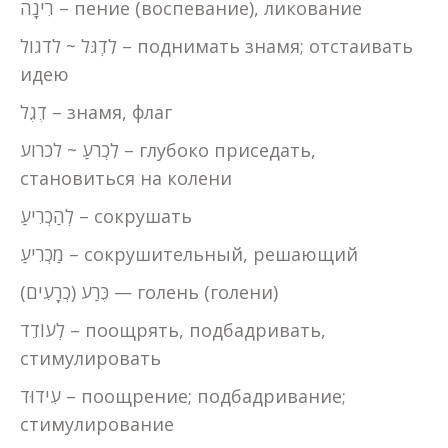
רִינָה – пение (воспевание), ликование
לִדְגֹּל ~ לדגול – поднимать знамя; отстаивать
идею
דֶגֶל – знамя, флаг
לִכְרֹעַ ~ לכרוע – глубоко приседать,
становиться на колени
לְהַכְרִיעַ – сокрушать
מַכְרִיעַ – сокрушительный, решающий
כֶּרַע (כְרָעִים) — голень (голени)
לְעוֹדֵד – поощрять, подбадривать,
стимулировать
עִידוּד – поощрение; подбадривание;
стимулирование