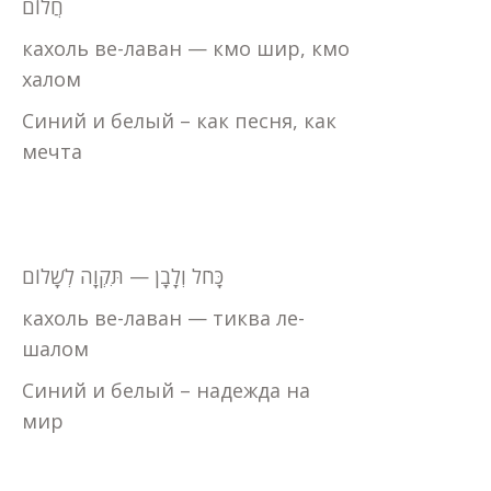
חֲלוֹם
кахоль ве-лаван — кмо шир, кмо
халом
Синий и белый – как песня, как
мечта
כָּחֹל וְלָבָן — תִּקְוָה לְשָׁלוֹם
кахоль ве-лаван — тиква ле-
шалом
Синий и белый – надежда на
мир