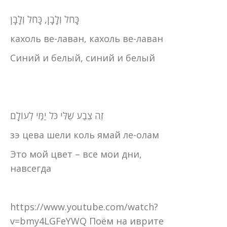
כָּחֹל וְלָבָן, כָּחֹל וְלָבָן
кахоль ве-лаван, кахоль ве-лаван
Синий и белый, синий и белый
זֶה צֶבַע שֶׁלִּי כֹּל יַמַּי לְעוֹלָם
зэ цева шели коль ямай ле-олам
Это мой цвет – все мои дни,
навсегда
https://www.youtube.com/watch?
v=bmy4LGFeYWQ Поём на иврите