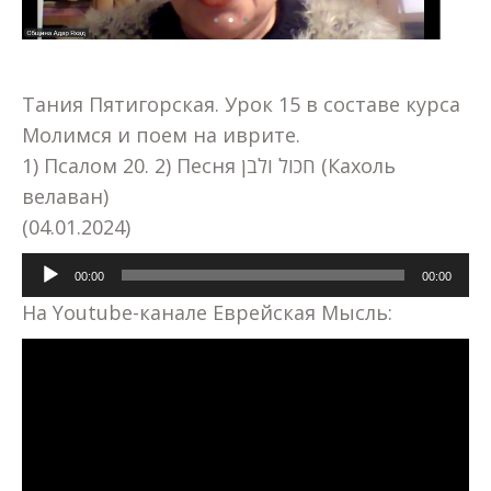
Тания Пятигорская. Урок 15 в составе курса
Молимся и поем на иврите.
1) Псалом 20. 2) Песня חכול ולבן (Кахоль
велаван)
(04.01.2024)
Аудиоплеер
00:00
00:00
На Youtube-канале Еврейская Мысль: