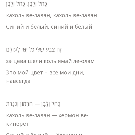
כָּחֹל וְלָבָן, כָּחֹל וְלָבָן
кахоль ве-лаван, кахоль ве-лаван
Синий и белый, синий и белый
זֶה צֶבַע שֶׁלִּי כֹּל יַמַּי לְעוֹלָם
зэ цева шели коль ямай ле-олам
Это мой цвет – все мои дни,
навсегда
כָּחֹל וְלָבָן — חֶרְמוֹן וְכִנֶּרֶת
кахоль ве-лаван — хермон ве-
кинерет