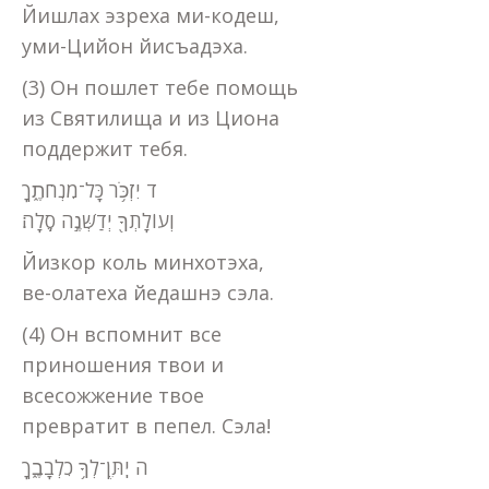
Йишлах эзреха ми-кодеш,
уми-Цийон йисъадэха.
(3) Он пошлет тебе помощь
из Святилища и из Циона
поддержит тебя.
ד יִזְכֹּ֥ר כָּל־מִנְחֹתֶ֑ךָ
וְעוֹלָתְךָ֖ יְדַשְּׁנֶ֣ה סֶֽלָה׃
Йизкор коль минхотэха,
ве-олатеха йедашнэ сэла.
(4) Он вспомнит все
приношения твои и
всесожжение твое
превратит в пепел. Сэла!
ה יִֽתֶּן־לְךָ֥ כִלְבָבֶ֑ךָ