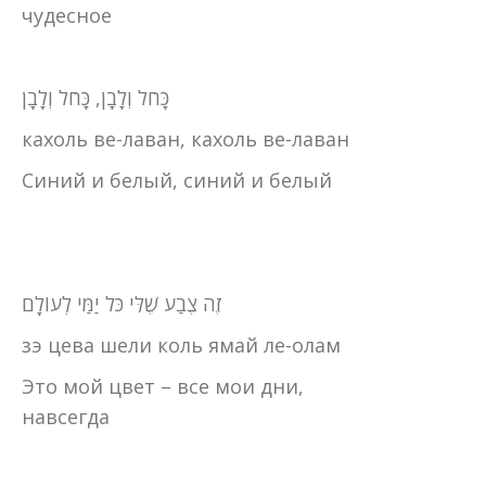
чудесное
כָּחֹל וְלָבָן, כָּחֹל וְלָבָן
кахоль ве-лаван, кахоль ве-лаван
Синий и белый, синий и белый
זֶה צֶבַע שֶׁלִּי כֹּל יַמַּי לְעוֹלָם
зэ цева шели коль ямай ле-олам
Это мой цвет – все мои дни,
навсегда