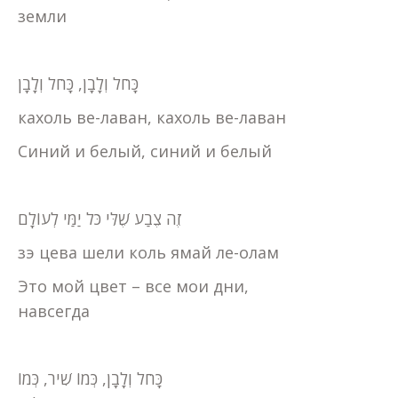
земли
כָּחֹל וְלָבָן, כָּחֹל וְלָבָן
кахоль ве-лаван, кахоль ве-лаван
Синий и белый, синий и белый
זֶה צֶבַע שֶׁלִּי כֹּל יַמַּי לְעוֹלָם
зэ цева шели коль ямай ле-олам
Это мой цвет – все мои дни,
навсегда
כָּחֹל וְלָבָן, כְּמוֹ שִׁיר, כְּמוֹ