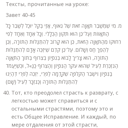
Тексты, прочитанные на уроке:
Завет 40-45
מ. מִי שֶׁמְּשַׁבֵּר תַּאֲוָה זֹאת שֶׁל נִאוּף, אֲזַי בְּקַל יוּכַל לְשַׁבֵּר כָּל
הַתַּאֲווֹת וְעַל־כֵּן הוּא תִּקּוּן הַכְּלָלִי. וְכָל אֶחָד וְאֶחָד לְפִי
רִחוּקוֹ מֵהַתַּאֲוָה הַזֹּאת, כֵּן הוּא קָרוֹב לְהִתְגַּלּוּת הַתּוֹרָה, וְכֵן
לְהֶפֶךְ חַס וְשָׁלוֹם. עַל־כֵּן קֹדֶם שֶׁיִּזְכֶּה אָדָם לְהִתְגַּלּוּת
הַתּוֹרָה, הוּא צָרִיךְ לָבוֹא בְּנִסָּיוֹן בְּצֵרוּף בְּתוֹךְ הַתַּאֲוָה
הַנִּזְכֶּרֶת לְעֵיל שֶׁהוּא עִקַּר הַנִּסָּיוֹן וְהַצֵּרוּף כַּנַּ»ל, וּכְשֶׁיַּעֲמֹד
בַּנִּסָּיוֹן וִישַׁבֵּר הַקְּלִפָּה שֶׁקָּדְמָה לַפְּרִי, יִזְכֶּה לַפְּרִי דְּהַיְנוּ
לְהִתְגַּלּוּת הַתּוֹרָה וְכַנִּזְכָּר לְעֵיל (שָׁם)
Тот, кто преодолел страсть к разврату, с
легкостью может справиться и с
остальными страстями, поэтому это и
есть Общее Исправление. И каждый, по
мере отдаления от этой страсти,