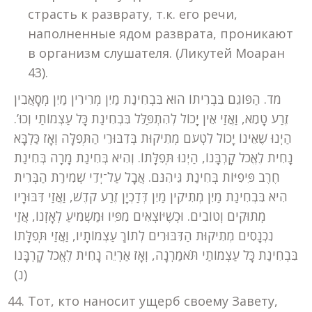
страсть к разврату, т.к. его речи,
наполненные ядом разврата, проникают
в организм слушателя. (Ликутей Моаран
43).
מד. הַפּוֹגֵם בִּבְרִיתוֹ הוּא בִּבְחִינַת מַיִן מְרִירִין מַיִן מְסָאֲבִין
זֶרַע טָמֵא, וַאֲזַי אֵין יָכוֹל לְהִתְפַּלֵּל בִּבְחִינַת כָּל עַצְמוֹתַי וְכוּ’.
הַיְנוּ שֶׁאֵינוֹ יָכוֹל לִטְעֹם מְתִיקוּת בְּדִבּוּרֵי הַתְּפִלָּה וְאָז כַּלְבָּא
נָחִית לֶאֱכֹל קָרְבָּנוֹ, הַיְנוּ תְּפִלָּתוֹ. וְהִיא בְּחִינַת מָרָה בְּחִינַת
חֶרֶב פִּיפִיּוֹת בְּחִינַת גֵּיהִנֹּם. אֲבָל עַל־יְדֵי שְׁמִירַת הַבְּרִית
הִיא בִּבְחִינַת מַיִן מְתִיקִין מַיִן דְּדַכְיָן זֶרַע קֹדֶשׁ, וַאֲזַי דִּבּוּרָיו
מְתוּקִים וְטוֹבִים. וּכְשֶׁיּוֹצְאִים מִפִּיו וּמַשְׁמִיעַ לְאָזְנוֹ, אֲזַי
נִכְנָסִים מְתִיקוּת הַדִּבּוּרִים לְתוֹךְ עַצְמוֹתָיו, וַאֲזַי תְּפִלָּתוֹ
בִּבְחִינַת כָּל עַצְמוֹתַי תֹּאמַרְנָה, וְאָז אַרְיֵה נָחִית לֶאֱכֹל קָרְבָּנוֹ
(נ)
Тот, кто наносит ущерб своему Завету,