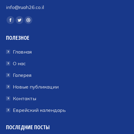
info@ruah26.co.il
Ищите нас:
Страница
Страница
Страница
Facebook
Twitter
Dribbble
ПОЛЕЗНОЕ
открывается
открывается
открывается
в
в
в
Главная
новом
новом
новом
окне
окне
окне
О нас
Галерея
Новые публикации
Контакты
Еврейский календарь
ПОСЛЕДНИЕ ПОСТЫ