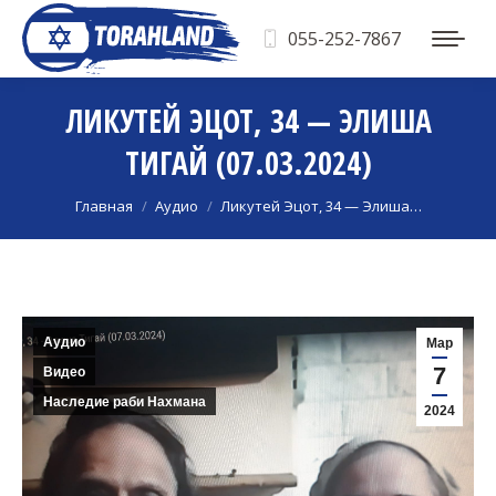
055-252-7867
ЛИКУТЕЙ ЭЦОТ, 34 — ЭЛИША
ТИГАЙ (07.03.2024)
Вы здесь:
Главная
Аудио
Ликутей Эцот, 34 — Элиша…
Аудио
Мар
7
Видео
Наследие раби Нахмана
2024