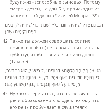
будут жизнеспособные сыновья. Потому
смерть детей, не дай Б-г, происходит из-
за животной души. (Ликутей Моаран 39).
מב. גַּם צָרִיךְ שֶׁיִּהְיֶה זִוּוּגְךָ בְּלֵיל שַׁבָּת, כְּדֵי שֶׁיִּהְיֶה לְךָ בָּנִים
חַיִּים וְקַיָּמִים (שָׁם)
Также ты должен совершать соитие
ночью в шабат (т.е. в ночь с пятницы на
субботу), чтобы твои дети жили долго.
(Там же).
מג. צָרִיךְ לִזָּהֵר מִלִּשְׁמֹעַ דִּבּוּרִים שֶׁל רָשָׁע שֶׁהוּא בַּר דַּעַת,
כִּי דִּבּוּרָיו מוֹלִידִים נִאוּף בְּהַשּׁוֹמֵעַ, כִּי דִּבּוּרָיו הֵם דִּבּוּרִים
אַרְסִיִּים שֶׁל נִאוּף וְנִכְנָסִים בְּגוּף הַשּׁוֹמֵעַ (מג)
Нужно остерегаться, чтобы не слушать
речи образованного злодея, потому что
его речь пробуждает в слушателях