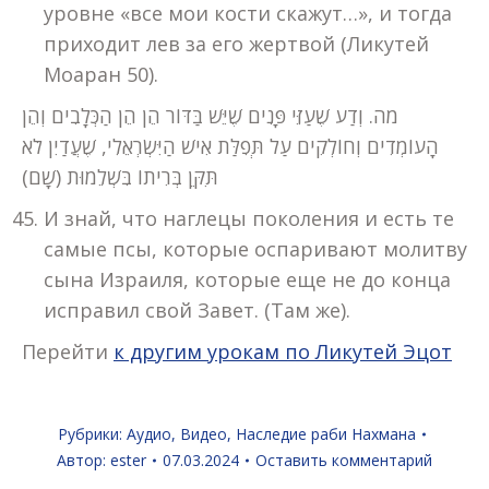
уровне «все мои кости скажут…», и тогда
приходит лев за его жертвой (Ликутей
Моаран 50).
מה. וְדַע שֶׁעַזֵּי פָּנִים שֶׁיֵּשׁ בַּדּוֹר הֵן הֵן הַכְּלָבִים וְהֵן
הָעוֹמְדִים וְחוֹלְקִים עַל תְּפִלַּת אִישׁ הַיִּשְׂרְאֵלִי, שֶׁעֲדַיִן לֹא
תִּקֵּן בְּרִיתוֹ בִּשְׁלֵמוּת (שָׁם)
И знай, что наглецы поколения и есть те
самые псы, которые оспаривают молитву
сына Израиля, которые еще не до конца
исправил свой Завет. (Там же).
Перейти
к другим урокам по Ликутей Эцот
Рубрики:
Аудио
,
Видео
,
Наследие раби Нахмана
Автор:
ester
07.03.2024
Оставить комментарий