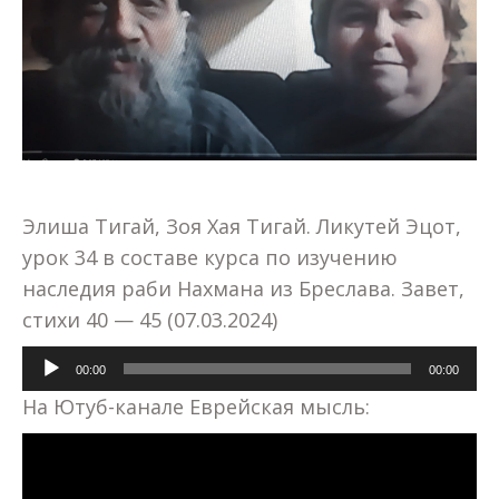
Элиша Тигай, Зоя Хая Тигай. Ликутей Эцот,
урок 34 в составе курса по изучению
наследия раби Нахмана из Бреслава. Завет,
стихи 40 — 45 (07.03.2024)
Аудиоплеер
00:00
00:00
На Ютуб-канале Еврейская мысль: