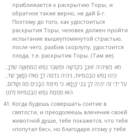
приближается к раскрытию Торы, и
обратное также верно, не дай Б-г.
Поэтому до того, как удостоиться
раскрытия Торы, человек должен пройти
испытание вышеупомянутой страстью,
после чего, разбив скорлупу, удостоится
плода, т.е. раскрытия Торы. (Там же).
מא. כְּשֶׁיִּהְיֶה זִוּוּגְךָ בִּקְדֻשָּׁה וּתְשַׁבֵּר נֶפֶשׁ הַמִּתְאַוָּה שֶׁלְּךָ,
הַיְנוּ נֶפֶשׁ הַבַּהֲמִיּוּת, וְיִהְיֶה נִדְמֶה לְךָ כְּאִלּוּ כְּפָאֲךָ שֵׁד,
עַל־יְדֵי זֶה יִהְיֶה לְךָ בְּנֵי קַיָּמָא. כִּי מִיתַת הַבָּנִים חַס וְשָׁלוֹם,
הוּא מֵחֲמַת נֶפֶשׁ הַבַּהֲמִיּוּת (לט)
Когда будешь совершать соитие в
святости, и преодолеешь влечение своей
животной души, тебе покажется, что тебя
«попутал бес», но благодаря этому у тебя