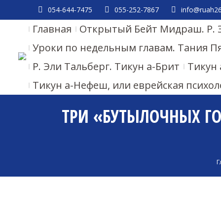
054-644-7475
055-252-7867
info@ruah26.
Главная
Открытый Бейт Мидраш. Р. 
Уроки по недельным главам. Тания П
Р. Эли Тальберг. Тикун а-Брит
Тикун 
Тикун а-Нефеш, или еврейская психол
ТРИ «БУТЫЛОЧНЫХ ГО
Г