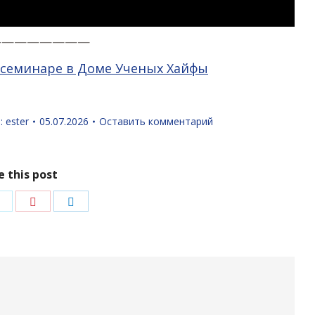
————————
а семинаре в Доме Ученых Хайфы
:
ester
05.07.2026
Оставить комментарий
e this post
ться
Поделиться
Поделиться
Поделиться
в
в
в
ok
Twitter
Pinterest
LinkedIn