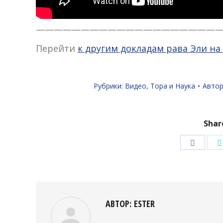
————————————————————
Перейти
к другим докладам рава Эли н
Рубрики:
Видео
,
Тора и Наука
Автор
Shar
Подели
в
Facebo
АВТОР:
ESTER