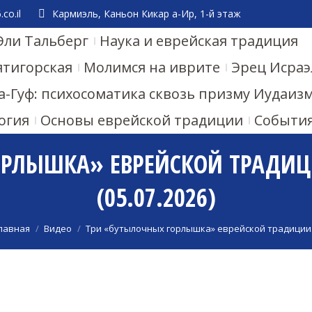
co.il
Кармиэль, Каньон Кикар а-Ир, 1-й этаж
Эли Тальберг
Наука и еврейская традиция
ятигорская
Молимся на иврите
Эрец Исраэ
а-Гуф: психосоматика сквозь призму Иудаиз
огия
Основы еврейской традиции
Событи
РЛЫШКА» ЕВРЕЙСКОЙ ТРАДИЦИ
(05.07.2026)
Вы здесь:
лавная
Видео
Три «бутылочных горлышка» еврейской традици