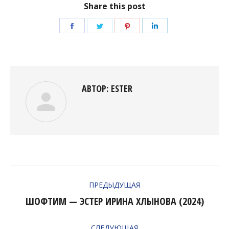
Share this post
Поделиться
Поделиться
Поделиться
Поделиться
в
в
в
в
Facebook
Twitter
Pinterest
LinkedIn
АВТОР:
ESTER
НАВИГАЦИЯ
ПРЕДЫДУЩАЯ
ПО
ШОФТИМ — ЭСТЕР ИРИНА ХЛЫНОВА (2024)
Предыдущая
ЗАПИСЯМ
запись:
СЛЕДУЮЩАЯ