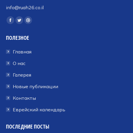
info@ruah26.co.il
Ищите нас:
Страница
Страница
Страница
Facebook
Twitter
Dribbble
ПОЛЕЗНОЕ
открывается
открывается
открывается
в
в
в
Главная
новом
новом
новом
окне
окне
окне
О нас
Галерея
Новые публикации
Контакты
Еврейский календарь
ПОСЛЕДНИЕ ПОСТЫ