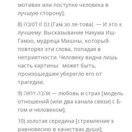
мотивах или поступке человека в
лучшую сторону];
8) גם זו לטובה (Гам зо ле-това) — И это к
лучшему. Высказывание Нахума Иш-
Гамзо, мудреца Мишны, который
повторял эти слова, попадая в
неприятности. Человеку видна лишь
часть картины: может быть,
произошедшее уберегло его от
трагедии;
9) אהבה ויראה — любовь и страх [модель
отношений (или два канала связи) с Б-
гом и человеком];
10) золотая середина [стремление к
равновесию в качествах души];