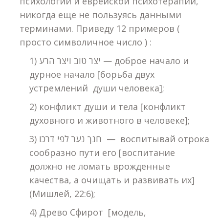
психологии и еврейской психотерапии,
никогда еще не пользуясь данными
терминами. Приведу 12 примеров (
просто символичное число ) :
1) יצר טוב ויצר הרע — доброе начало и
дурное начало [борьба двух
устремлений души человека];
2) конфликт души и тела [конфликт
духовного и животного в человеке];
3) חנך נער לפי דרכו — воспитывай отрока
сообразно пути его [воспитание
должно не ломать врожденные
качества, а очищать и развивать их]
(Мишлей, 22:6);
4) Древо Сфирот [модель,