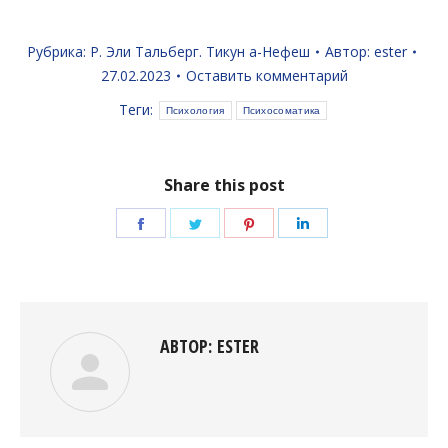
Рубрика:
Р. Эли Тальберг. Тикун а-Нефеш
Автор:
ester
27.02.2023
Оставить комментарий
Теги:
Психология
Психосоматика
Share this post
Поделиться
Поделиться
Поделиться
Поделиться
в
в
в
в
Facebook
Twitter
Pinterest
LinkedIn
АВТОР:
ESTER