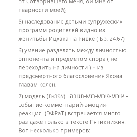
от Сотворившего меня, ой мне от
тварности моей);
5) наследование детьми супружеских
программ родителей видно из
женитьбы Ицхака на Ривке ( Бр. 24:67);
6) умение разделять между личностью
оппонента и предметом спора ( не
переходить на личности ) – из
предсмертного благословения Якова
главам колен;
7) модель אירוע-פירוש-רגש-תגובה (אפר»ת) –
событие-комментарий-эмоция-
реакция (ЭФРаТ) встречается много
раз даже только в тексте Пятикнижия.
Вот несколько примеров: