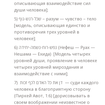
описывающая взаимодействие сил
души человека];
5) שכל-רגש-גוף – разум — чувство – тело
[модель, описывающая единство и
противоречия трех уровней в
человеке];
6) נפש-רוח-נשמה-יחידה (Нефеш — Руах —
Нешама — Ехида) [Модель четырех
уровней души, проявление в человеке
четырех уровней мироздания и
взаимодействие с ними];
7) דן את כל האדם לכף זכות — суди каждого
человека в благоприятную сторону
(Пиркей Авот, 1:6) [дорисовывать в
своем воображении неизвестное о