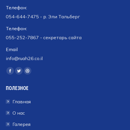
Телефон:
054-644-7475 - р. Эли Тальберг
Телефон:
055-252-7867 - секретарь сайта
Email
info@ruah26.co.il
Ищите нас:
Страница
Страница
Страница
Facebook
Twitter
Dribbble
ПОЛЕЗНОЕ
открывается
открывается
открывается
в
в
в
Главная
новом
новом
новом
окне
окне
окне
О нас
Галерея