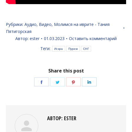
Рубрики:
Аудио
,
Видео
,
Молимся на иврите - Тания
Пятигорская
Автор:
ester
01.03.2023
Оставить комментарий
Теги:
Искра
Пурим
СНГ
Share this post
Поделиться
Поделиться
Поделиться
Поделиться
в
в
в
в
Facebook
Twitter
Pinterest
LinkedIn
АВТОР:
ESTER