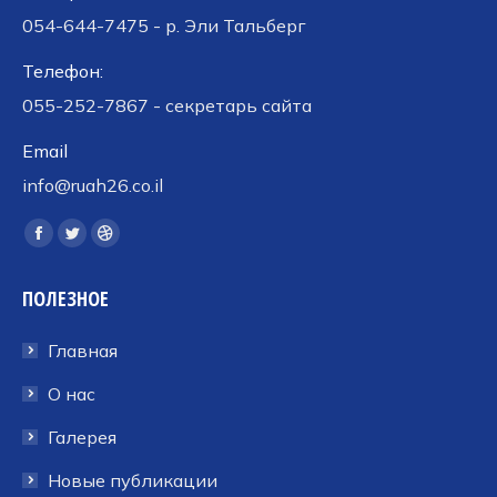
054-644-7475 - р. Эли Тальберг
Телефон:
055-252-7867 - секретарь сайта
Email
info@ruah26.co.il
Ищите нас:
Страница
Страница
Страница
Facebook
Twitter
Dribbble
ПОЛЕЗНОЕ
открывается
открывается
открывается
в
в
в
Главная
новом
новом
новом
окне
окне
окне
О нас
Галерея
Новые публикации