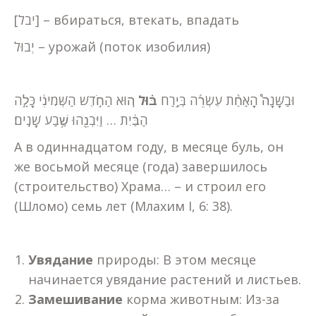
[יבל] – вбираться, втекать, впадать
יְבוּל – урожай (поток изобилия)
וּבַשָּׁנָה֩ הָאַחַ֨ת עֶשְׂרֵ֜ה בְּיֶ֣רַח
בּ֗וּל
ה֚וּא הַחֹ֣דֶשׁ הַשְּׁמִינִ֔י כָּלָ֣ה
הַבַּ֔יִת … וַיִּבְנֵ֖הוּ שֶׁ֥בַע שָׁנִֽים׃
А в одиннадцатом году, в месяце буль, он
же восьмой месяце (года) завершилось
(строительство) Храма… – и строил его
(Шломо) семь лет (Млахим I, 6: 38).
Увядание
природы: В этом месяце
начинается увядание растений и листьев.
Замешивание
корма животным: Из-за