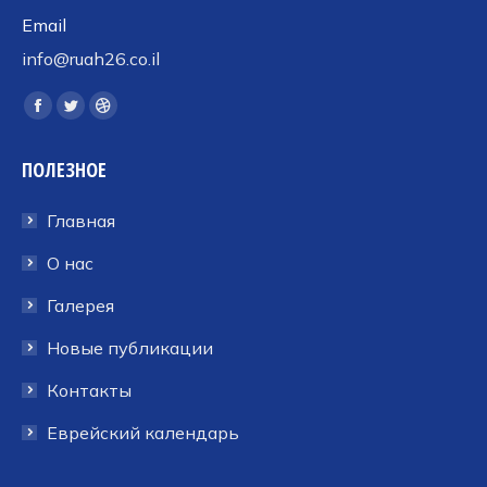
Email
info@ruah26.co.il
Ищите нас:
Страница
Страница
Страница
Facebook
Twitter
Dribbble
ПОЛЕЗНОЕ
открывается
открывается
открывается
в
в
в
Главная
новом
новом
новом
окне
окне
окне
О нас
Галерея
Новые публикации
Контакты
Еврейский календарь