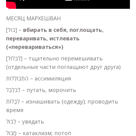
МЕСЯЦ МАРХЕШВАН
[בול] –
вбирать в себя, поглощать,
переваривать, истлевать
(«перевариваться»)
[לִבלוֹל] – тщательно перемешивать
(отдельные части поглащают друг друга)
הִתְבּוֹלְלוּת – ассимиляция
לְבלְבֵּל – путать, морочить
לְבַלּוֹת – изнашивать (одежду); проводить
время
לַבּוּל – увядать
מַבּוּל – катаклизм; потоп