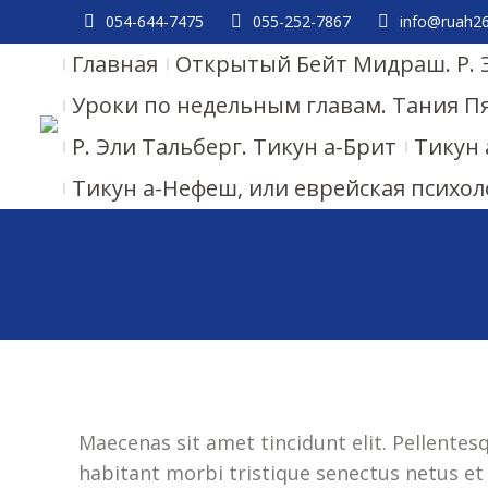
054-644-7475
055-252-7867
info@ruah26.
Главная
Открытый Бейт Мидраш. Р. 
Уроки по недельным главам. Тания П
Р. Эли Тальберг. Тикун а-Брит
Тикун 
Тикун а-Нефеш, или еврейская психол
Maecenas sit amet tincidunt elit. Pellentes
habitant morbi tristique senectus netus et 