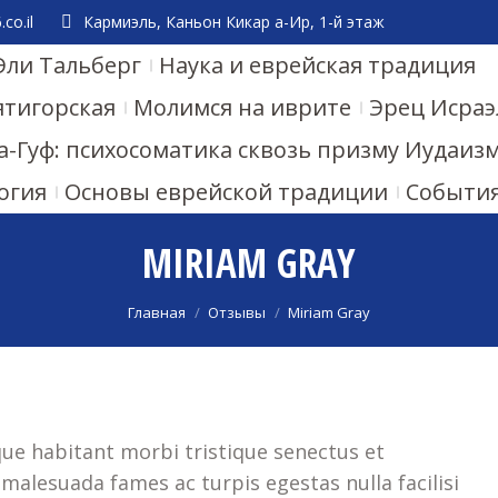
co.il
Кармиэль, Каньон Кикар а-Ир, 1-й этаж
Эли Тальберг
Наука и еврейская традиция
ятигорская
Молимся на иврите
Эрец Исраэ
а-Гуф: психосоматика сквозь призму Иудаиз
огия
Основы еврейской традиции
Событи
MIRIAM GRAY
Вы здесь:
Главная
Отзывы
Miriam Gray
que habitant morbi tristique senectus et
malesuada fames ac turpis egestas nulla facilisi