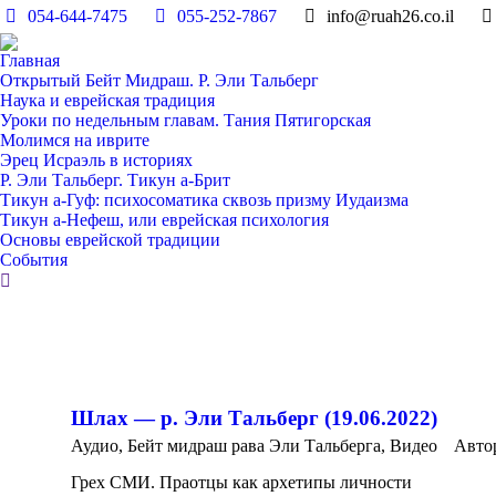
054-644-7475
055-252-7867
info@ruah26.co.il
Главная
Открытый Бейт Мидраш. Р. Эли Тальберг
Наука и еврейская традиция
Уроки по недельным главам. Тания Пятигорская
Молимся на иврите
Эрец Исраэль в историях
Р. Эли Тальберг. Тикун а-Брит
Тикун а-Гуф: психосоматика сквозь призму Иудаизма
Тикун а-Нефеш, или еврейская психология
Основы еврейской традиции
События
Поиск:
Шлах — р. Эли Тальберг (19.06.2022)
Аудио
,
Бейт мидраш рава Эли Тальберга
,
Видео
Авто
Грех СМИ. Праотцы как архетипы личности