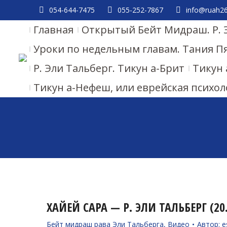
054-644-7475
055-252-7867
info@ruah26.
Главная
Открытый Бейт Мидраш. Р. 
Уроки по недельным главам. Тания П
Р. Эли Тальберг. Тикун а-Брит
Тикун 
Тикун а-Нефеш, или еврейская психол
ХАЙЕЙ САРА — Р. ЭЛИ ТАЛЬБЕРГ (20.
Бейт мидраш рава Эли Тальберга
,
Видео
Автор:
e