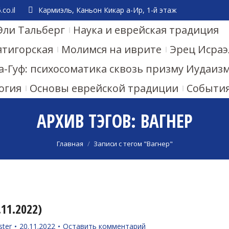
co.il
Кармиэль, Каньон Кикар а-Ир, 1-й этаж
Эли Тальберг
Наука и еврейская традиция
ятигорская
Молимся на иврите
Эрец Исраэ
а-Гуф: психосоматика сквозь призму Иудаиз
огия
Основы еврейской традиции
Событи
АРХИВ ТЭГОВ:
ВАГНЕР
Вы здесь:
Главная
Записи с тегом "Вагнер"
11.2022)
ster
20.11.2022
Оставить комментарий