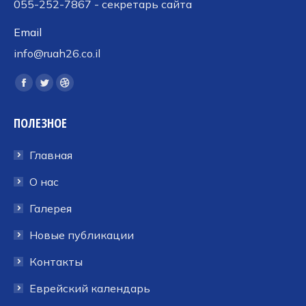
055-252-7867 - секретарь сайта
Email
info@ruah26.co.il
Ищите нас:
Страница
Страница
Страница
Facebook
Twitter
Dribbble
ПОЛЕЗНОЕ
открывается
открывается
открывается
в
в
в
Главная
новом
новом
новом
окне
окне
окне
О нас
Галерея
Новые публикации
Контакты
Еврейский календарь