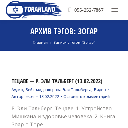
055-252-7867
АРХИВ ТЭГОВ:
ЗОГАР
Вы здесь:
Главная
Записи с тегом "Зогар"
ТЕЦАВЕ — Р. ЭЛИ ТАЛЬБЕРГ (13.02.2022)
Аудио
,
Бейт мидраш рава Эли Тальберга
,
Видео
Автор:
ester
13.02.2022
Оставить комментарий
Р. Эли Тальберг. Тецаве. 1. Устройство
Мишкана и здоровье человека. 2. Книга
Зоар о Торе…