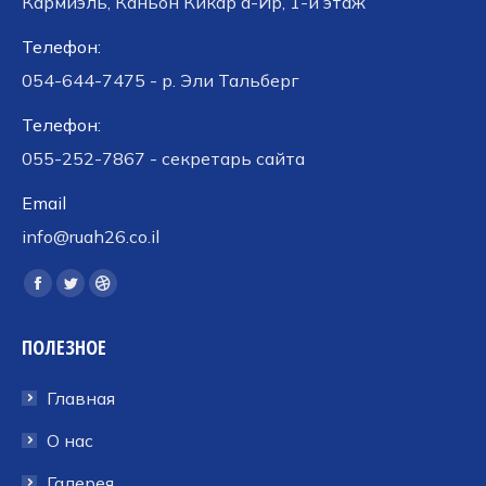
Кармиэль, Каньон Кикар а-Ир, 1-й этаж
Телефон:
054-644-7475 - р. Эли Тальберг
Телефон:
055-252-7867 - секретарь сайта
Email
info@ruah26.co.il
Ищите нас:
Страница
Страница
Страница
Facebook
Twitter
Dribbble
ПОЛЕЗНОЕ
открывается
открывается
открывается
в
в
в
Главная
новом
новом
новом
окне
окне
окне
О нас
Галерея