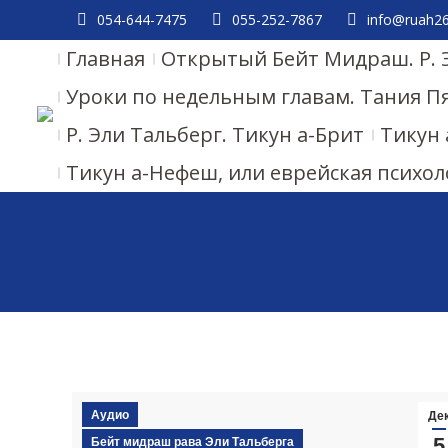
054-644-7475
055-252-7867
info@ruah26.
Главная
Открытый Бейт Мидраш. Р. 
Уроки по недельным главам. Тания П
Р. Эли Тальберг. Тикун а-Брит
Тикун 
Тикун а-Нефеш, или еврейская психол
Аудио
Де
5
Бейт мидраш рава Эли Тальберга