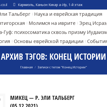
co.il
Кармиэль, Каньон Кикар а-Ир, 1-й этаж
Эли Тальберг
Наука и еврейская традиция
ятигорская
Молимся на иврите
Эрец Исраэ
а-Гуф: психосоматика сквозь призму Иудаиз
огия
Основы еврейской традиции
Событи
АРХИВ ТЭГОВ:
КОНЕЦ ИСТОРИИ
Вы здесь:
Главная
Записи с тегом "Конец Истории"
МИКЕЦ — Р. ЭЛИ ТАЛЬБЕРГ
к
(05.12.2021)