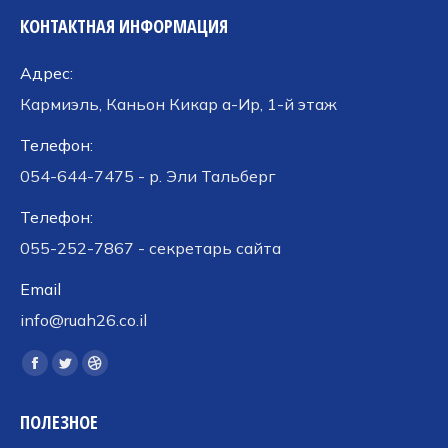
КОНТАКТНАЯ ИНФОРМАЦИЯ
Адрес:
Кармиэль, Каньон Кикар а-Ир, 1-й этаж
Телефон:
054-644-7475 - р. Эли Тальберг
Телефон:
055-252-7867 - секретарь сайта
Email
info@ruah26.co.il
Ищите нас:
Страница
Страница
Страница
Facebook
Twitter
Dribbble
ПОЛЕЗНОЕ
открывается
открывается
открывается