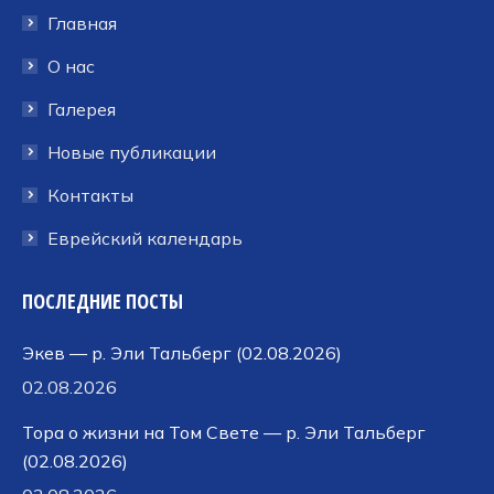
в
в
в
Главная
новом
новом
новом
окне
окне
окне
О нас
Галерея
Новые публикации
Контакты
Еврейский календарь
ПОСЛЕДНИЕ ПОСТЫ
Экев — р. Эли Тальберг (02.08.2026)
02.08.2026
Тора о жизни на Том Свете — р. Эли Тальберг
(02.08.2026)