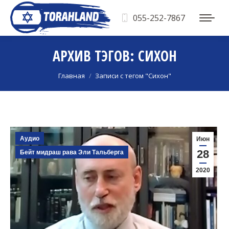
055-252-7867
АРХИВ ТЭГОВ:
СИХОН
Вы здесь:
Главная
Записи с тегом "Сихон"
Аудио
Июн
28
Бейт мидраш рава Эли Тальберга
2020