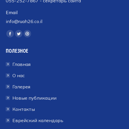
055-252-7867 - секретарь сайта
Email
info@ruah26.co.il
Ищите нас:
Страница
Страница
Страница
Facebook
Twitter
Dribbble
ПОЛЕЗНОЕ
открывается
открывается
открывается
в
в
в
Главная
новом
новом
новом
окне
окне
окне
О нас
Галерея
Новые публикации
Контакты
Еврейский календарь