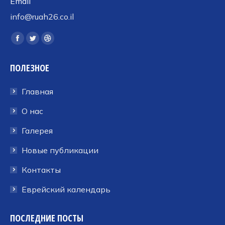
Email
info@ruah26.co.il
Ищите нас:
Страница
Страница
Страница
Facebook
Twitter
Dribbble
ПОЛЕЗНОЕ
открывается
открывается
открывается
в
в
в
Главная
новом
новом
новом
окне
окне
окне
О нас
Галерея
Новые публикации
Контакты
Еврейский календарь
ПОСЛЕДНИЕ ПОСТЫ