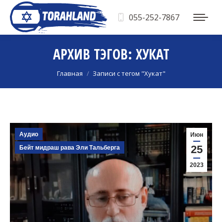
055-252-7867
АРХИВ ТЭГОВ:
ХУКАТ
Вы здесь:
Главная
Записи с тегом "Хукат"
Аудио
Июн
25
Бейт мидраш рава Эли Тальберга
2023