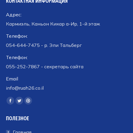
КОНТАКТНАЯ ИНФОРМАЦИЯ
Адрес:
Кармиэль, Каньон Кикар а-Ир, 1-й этаж
Телефон:
054-644-7475 - р. Эли Тальберг
Телефон:
055-252-7867 - секретарь сайта
Email
info@ruah26.co.il
Ищите нас:
Страница
Страница
Страница
Facebook
Twitter
Dribbble
ПОЛЕЗНОЕ
открывается
открывается
открывается
в
в
в
Главная