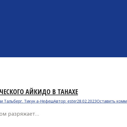
ИЧЕСКОГО АЙКИДО В ТАНАХЕ
ли Тальберг. Тикун а-Нефеш
Автор:
ester
28.02.2023
Оставить комм
ром разряжает…