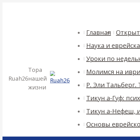
Перейти
054-644-7475
055-252-7867
info@ruah26.co.il
Кармиэль, Ка
к
Страница
Страница
Страница
Страница
Facebook
Twitter
Pinterest
Instagram
содержанию
открывается
открывается
открывается
открывается
Главная
Открыт
в
в
в
в
Наука и еврейск
новом
новом
новом
новом
окне
окне
окне
окне
Уроки по недель
Тора
Молимся на ивр
Ruah26
нашей
Р. Эли Тальберг.
жизни
Тикун а-Гуф: пс
Тикун а-Нефеш, 
Основы еврейск