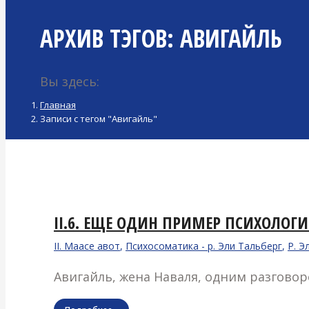
АРХИВ ТЭГОВ:
АВИГАЙЛЬ
Вы здесь:
Главная
Записи с тегом "Авигайль"
II.6. ЕЩЕ ОДИН ПРИМЕР ПСИХОЛОГ
II. Маасе авот
,
Психосоматика - р. Эли Тальберг
,
Р. Э
Авигайль, жена Наваля, одним разгово