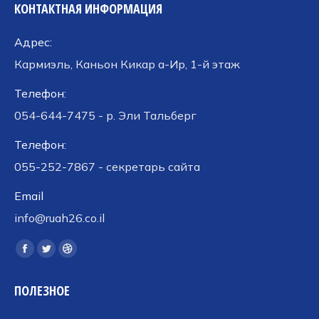
КОНТАКТНАЯ ИНФОРМАЦИЯ
Адрес:
Кармиэль, Каньон Кикар а-Ир, 1-й этаж
Телефон:
054-644-7475 - р. Эли Тальберг
Телефон:
055-252-7867 - секретарь сайта
Email
info@ruah26.co.il
Ищите нас:
Страница
Страница
Страница
Facebook
Twitter
Dribbble
ПОЛЕЗНОЕ
открывается
открывается
открывается
в
в
в