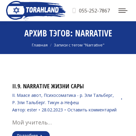
055-252-7867
АРХИВ ТЭГОВ:
NARRATIVE
Вы здесь:
Главная
Записи с тегом "Narrative"
II.9. NARRATIVE ЖИЗНИ САРЫ
II. Маасе авот
,
Психосоматика - р. Эли Тальберг
,
Р. Эли Тальберг. Тикун а-Нефеш
Автор:
ester
28.02.2023
Оставить комментарий
Мой учитель…
Подробнее