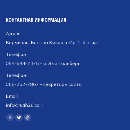
КОНТАКТНАЯ ИНФОРМАЦИЯ
Адрес:
Кармиэль, Каньон Кикар а-Ир, 1-й этаж
Телефон:
054-644-7475 - р. Эли Тальберг
Телефон:
055-252-7867 - секретарь сайта
Email
info@ruah26.co.il
Ищите нас:
Страница
Страница
Страница
Facebook
Twitter
Dribbble