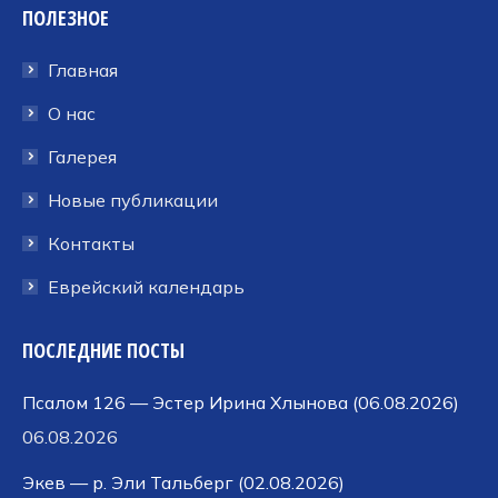
ПОЛЕЗНОЕ
открывается
открывается
открывается
в
в
в
Главная
новом
новом
новом
окне
окне
окне
О нас
Галерея
Новые публикации
Контакты
Еврейский календарь
ПОСЛЕДНИЕ ПОСТЫ
Псалом 126 — Эстер Ирина Хлынова (06.08.2026)
06.08.2026
Экев — р. Эли Тальберг (02.08.2026)