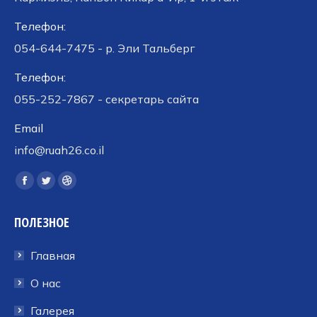
Телефон:
054-644-7475 - р. Эли Тальберг
Телефон:
055-252-7867 - секретарь сайта
Email
info@ruah26.co.il
Ищите нас:
Страница
Страница
Страница
Facebook
Twitter
Dribbble
ПОЛЕЗНОЕ
открывается
открывается
открывается
в
в
в
Главная
новом
новом
новом
окне
окне
окне
О нас
Галерея