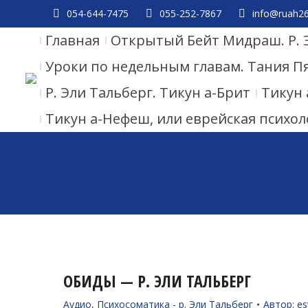
054-644-7475
055-252-7867
info@ruah26.
Главная
Открытый Бейт Мидраш. Р. 
Уроки по недельным главам. Тания П
Р. Эли Тальберг. Тикун а-Брит
Тикун 
Тикун а-Нефеш, или еврейская психол
ОБИДЫ — Р. ЭЛИ ТАЛЬБЕРГ
Аудио
,
Психосоматика - р. Эли Тальберг
Автор:
es