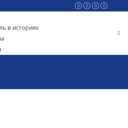
Страница
Страница
Страница
Страниц
Facebook
Twitter
Pinterest
Instagra
открывается
открывается
открываетс
открыва
ль в историях
в
в
в
в
Пои
новом
новом
новом
новом
ма
окне
окне
окне
окне
я